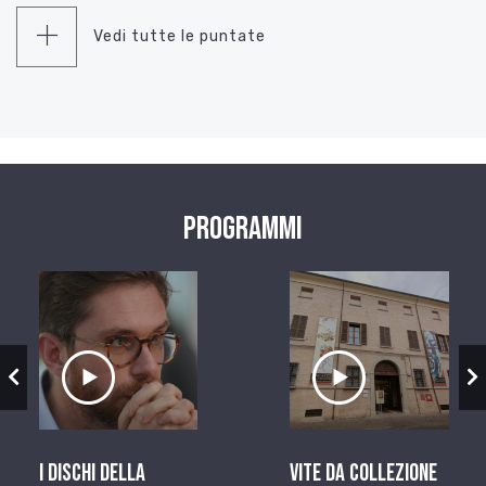
Vedi tutte le puntate
Programmi
zio
Ascolta il servizio
Ascolta il ser
I dischi della
Vite da Collezione