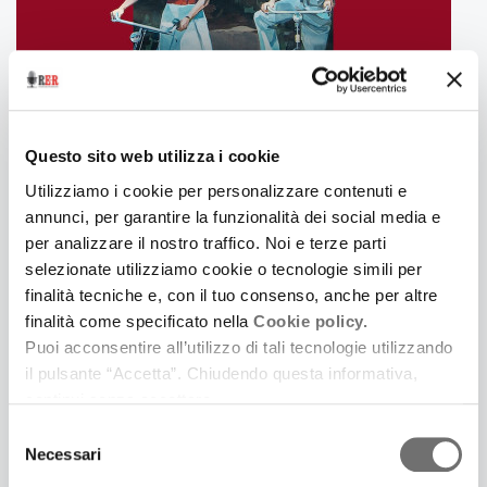
Questo sito web utilizza i cookie
Utilizziamo i cookie per personalizzare contenuti e
3 Luglio 2025
annunci, per garantire la funzionalità dei social media e
LONTANO DA CINECITTÀ. UNA SERIE PODCAST IN
per analizzare il nostro traffico. Noi e terze parti
CINQUE PUNTATE IDEATA E SCRITTA DA
selezionate utilizziamo cookie o tecnologie simili per
SAMUELE GOVONI E PRODOTTA DA FERRARA LA
finalità tecniche e, con il tuo consenso, anche per altre
CITTÀ DEL CINEMA
finalità come specificato nella
Cookie policy.
Prima puntata: Il giardino dei Finzi Contini
Puoi acconsentire all’utilizzo di tali tecnologie utilizzando
il pulsante “Accetta”. Chiudendo questa informativa,
continui senza accettare.
Selezione
Necessari
del
consenso