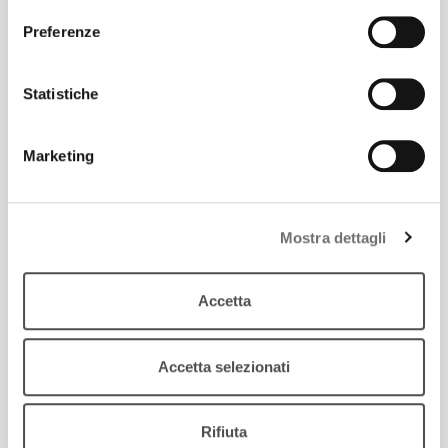
Preferenze
Statistiche
Marketing
30 Maggio 2025
LUCA MARINELLI E IL SUO PATERNAL LEAVE
L'attore ci parla del film di Alissa Jung, che sta
Mostra dettagli
conquistando sale e pubblico
Accetta
Accetta selezionati
Rifiuta