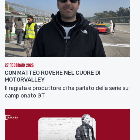
esperienza in ambito corale. Una passione che va
molto oltre il dovere, di cui ci parla lui stesso
Intervista Michele Napolitano
Prodotto da
Proposta Video
di
Valeria Consolo
,
in collaborazione con
Associazione Mozart14
e
con il contributo di
Emilia-Romagna
Film
Commission
, in occasione della Festa europea
27 Febbraio 2026
della Musica, il film sarà proiettato il 19 giugno in
CON MATTEO ROVERE NEL CUORE DI
Senato alle 15, per poi passare al piccolo schermo
MOTORVALLEY
il 21 alle 10 su Rai3 e il 24 giugno alle 12.25 su Rai5.
Il regista e produttore ci ha parlato della serie sul
campionato GT
Buona visione, e buon ascolto da Anna Sbarrai