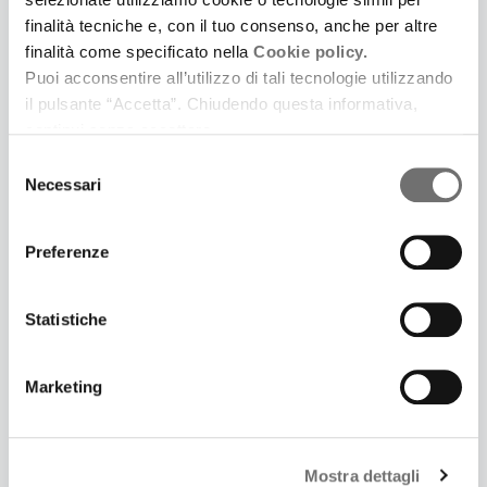
finalità tecniche e, con il tuo consenso, anche per altre
finalità come specificato nella
Cookie policy.
Puoi acconsentire all’utilizzo di tali tecnologie utilizzando
il pulsante “Accetta”. Chiudendo questa informativa,
continui senza accettare.
3 Luglio 2025
Selezione
LONTANO DA CINECITTÀ. UNA SERIE PODCAST IN
Necessari
del
CINQUE PUNTATE IDEATA E SCRITTA DA
consenso
SAMUELE GOVONI E PRODOTTA DA FERRARA LA
CITTÀ DEL CINEMA
Preferenze
Prima puntata: Il giardino dei Finzi Contini
Statistiche
Marketing
Mostra dettagli