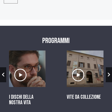
Programmi
zio
Ascolta il servizio
Ascolta il ser
I dischi della
Vite da Collezione
nostra vita