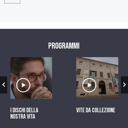
Programmi
zio
Ascolta il servizio
Ascolta il ser
I dischi della
Vite da Collezione
nostra vita