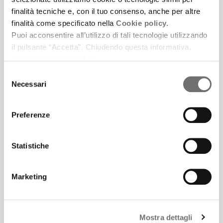
finalità tecniche e, con il tuo consenso, anche per altre
finalità come specificato nella
Cookie policy.
Puoi acconsentire all’utilizzo di tali tecnologie utilizzando
il pulsante “Accetta”. Chiudendo questa informativa,
continui senza accettare.
3 Luglio 2025
Selezione
LONTANO DA CINECITTÀ. UNA SERIE PODCAST IN
Necessari
del
CINQUE PUNTATE IDEATA E SCRITTA DA
consenso
SAMUELE GOVONI E PRODOTTA DA FERRARA LA
CITTÀ DEL CINEMA
Preferenze
Prima puntata: Il giardino dei Finzi Contini
Statistiche
Marketing
Mostra dettagli