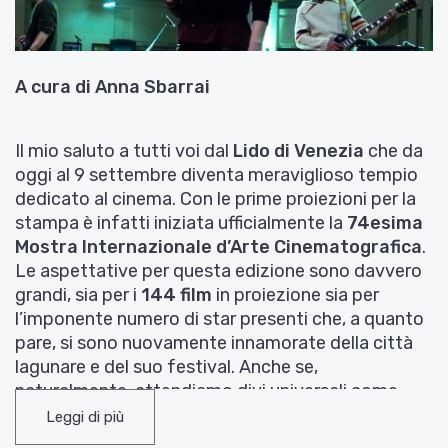
A cura di Anna Sbarrai
Il mio saluto a tutti voi dal
Lido di Venezia
che da
oggi al 9 settembre diventa meraviglioso tempio
dedicato al cinema. Con le prime proiezioni per la
stampa è infatti iniziata ufficialmente la
74esima
Mostra Internazionale d’Arte Cinematografica
.
Le aspettative per questa edizione sono davvero
grandi, sia per i
144 film
in proiezione sia per
l’imponente numero di star presenti che, a quanto
pare, si sono nuovamente innamorate della città
lagunare e del suo festival. Anche se,
naturalmente, attendiamo divi universali come
Robert Redford, Jane Fonda, Michael Caine,
Leggi di più
George Clooney, Matt Damon, solo per citarne