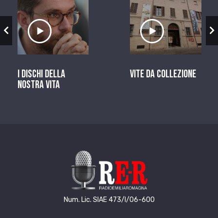
zio
Ascolta il servizio
Ascolta il ser
I dischi della
Vite da Collezione
nostra vita
Num. Lic. SIAE 473/I/06-600