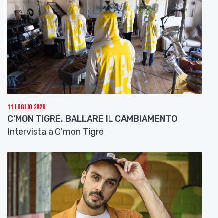
Centro Musica di Modena
; e i brani di due artisti
della scuderia
Fonoprint
:
Helle e Fabio Curto
.
Ascolterete nell’ordine:
“Mara e il maestrale” di
Murubutu; “Matondo” di Messia; “Ellittica” di La
Metralli; “Augh” di Mara Redeghieri; “Tra le
strade della mia città” di Helle; “Domenica” di
Fabio Curto
.
Ascoltate buona musica e restate sintonizzati su
11 Luglio 2026
Emilia-Romagna Music Commission!
C’MON TIGRE. BALLARE IL CAMBIAMENTO
Intervista a C'mon Tigre