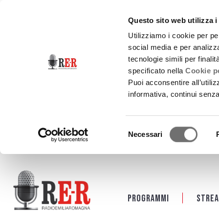
Questo sito web utilizza i
Utilizziamo i cookie per pe
social media e per analizza
tecnologie simili per finali
specificato nella
Cookie po
Puoi acconsentire all’utili
informativa, continui senz
Selezione
Necessari
del
consenso
Salta al contenuto principale
Programmi
Strea