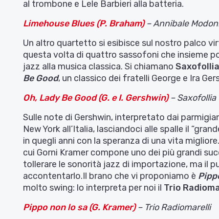
al trombone e Lele Barbieri alla batteria.
Limehouse Blues (P. Braham)
– Annibale Modoni
Un altro quartetto si esibisce sul nostro palco vir
questa volta di quattro sassofoni che insieme po
jazz alla musica classica. Si chiamano
Saxofolli
Be Good
, un classico dei fratelli George e Ira Ger
Oh, Lady Be Good (G. e I. Gershwin)
– Saxofollia
Sulle note di Gershwin, interpretato dai parmigi
New York all’Italia, lasciandoci alle spalle il “gr
in quegli anni con la speranza di una vita miglior
cui Gorni Kramer compone uno dei più grandi succ
tollerare le sonorità jazz di importazione, ma il 
accontentarlo.Il brano che vi proponiamo è
Pipp
molto swing: lo interpreta per noi il
Trio Radioma
Pippo non lo sa (G. Kramer)
– Trio Radiomarelli