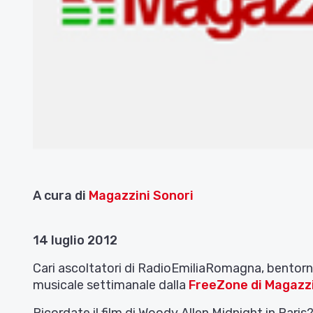
A cura di
Magazzini Sonori
14 luglio 2012
Cari ascoltatori di RadioEmiliaRomagna, bentorna
musicale settimanale dalla
FreeZone di Magazzi
Ricordate il film di Woody Allen Midnight in Paris?