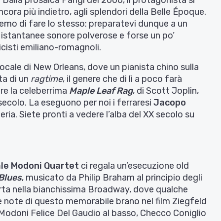
ncora più indietro, agli splendori della Belle Époque.
remo di fare lo stesso: preparatevi dunque a un
i istantanee sonore polverose e forse un po’
icisti emiliano-romagnoli.
locale di New Orleans, dove un pianista chino sulla
ta di un
ragtime
, il genere che di lì a poco farà
are la celeberrima
Maple Leaf Rag
, di Scott Joplin,
secolo. La eseguono per noi i ferraresi
Jacopo
eria. Siete pronti a vedere l’alba del XX secolo su
le Modoni Quartet
ci regala un’esecuzione old
Blues
, musicato da Philip Braham al principio degli
porta nella bianchissima Broadway, dove qualche
e note di questo memorabile brano nel film Ziegfeld
 Modoni Felice Del Gaudio al basso, Checco Coniglio