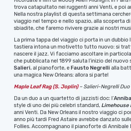
trova catapultato nei ruggenti anni Venti, e poi a
Nella nostra playlist di questa settimana cerche
viaggio nel tempo e nello spazio, alla scoperta d
sbiadite, che faremo rivivere grazie ai nostri mus
La prima tappa del viaggio ci porta in un dubbio 
tastiera intona un motivetto tutto nuovo: si trat
nascere il jazz. Vi facciamo ascoltare in particol
che pubblicata nel 1899 saluta l’inizio del nuovo 
Salieri
, al pianoforte, e
Fausto Negrelli
alla batt
una magica New Orleans: allora si parte!
Maple Leaf Rag (S. Joplin)
– Salieri-Negrelli Duo
Da un duo a un quartetto di jazzisti doc: l’
Anniba
style di uno dei più celebri standard,
Limehouse 
anni Venti. Da New Orleans il nostro viaggio ci 
anno più tardi Fred Astaire avrebbe danzato sull
Follies. Accompagnano il pianoforte di Annibale