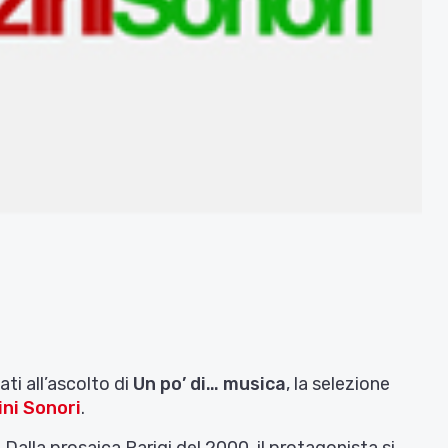
ti all’ascolto di
Un po’ di… musica
, la selezione
ni Sonori
.
 Dalla prosaica Parigi del 2000, il protagonista si