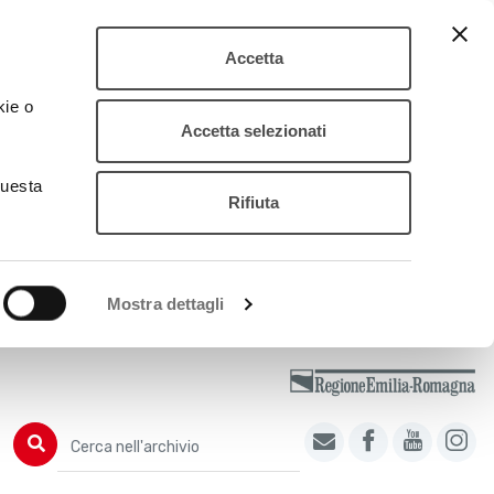
Accetta
kie o
Accetta selezionati
questa
Rifiuta
Mostra dettagli
Cerca nell'archivio
Cerca