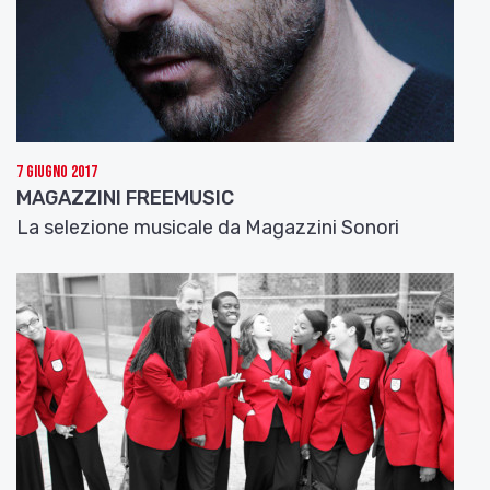
La playlist di questa settimana si chiuderà con la
musica del Jazz Club “Henghel Gualdi” di Anzola
dell’Emilia: abbiamo scelto di farvi ascoltare un
pezzo del sassofonista
Andrea Ferrario
registrato ad Anzola nel 2009 e intitolato
If I Had
Two Lives
.
7 Giugno 2017
Bene, è il momento di lasciare parlare la musica di
MAGAZZINI FREEMUSIC
questi artisti. Buon ascolto.
La selezione musicale da Magazzini Sonori
Vehicle (J. Peterick)
– Miami Soul Band
Inquino Anch’io
– Marcella Brizzi
Un Perfetto Martedì
– Damedeo
Appunti su un amore
– Federico Bergonzoni
If I Had Two Lives (A. Ferrario)
– Andrea Ferrario
Quartet