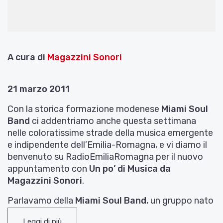
A cura di
Magazzini Sonori
21 marzo 2011
Con la storica formazione modenese
Miami Soul
Band
ci addentriamo anche questa settimana
nelle coloratissime strade della musica emergente
e indipendente dell’Emilia-Romagna, e vi diamo il
benvenuto su RadioEmiliaRomagna per il nuovo
appuntamento con
Un po’ di Musica da
Magazzini Sonori
.
Parlavamo della
Miami Soul Band
, un gruppo nato
nel 1983 per riproporre musica r&b in stile Blues
Leggi di più