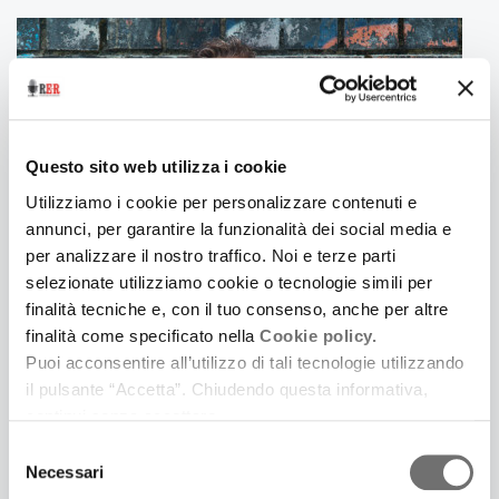
Questo sito web utilizza i cookie
Utilizziamo i cookie per personalizzare contenuti e
annunci, per garantire la funzionalità dei social media e
per analizzare il nostro traffico. Noi e terze parti
selezionate utilizziamo cookie o tecnologie simili per
finalità tecniche e, con il tuo consenso, anche per altre
5 Aprile 2017
finalità come specificato nella
Cookie policy.
MAGAZZINI FREEMUSIC
Puoi acconsentire all’utilizzo di tali tecnologie utilizzando
La selezione musicale da Magazzini Sonori
il pulsante “Accetta”. Chiudendo questa informativa,
continui senza accettare.
Selezione
Necessari
del