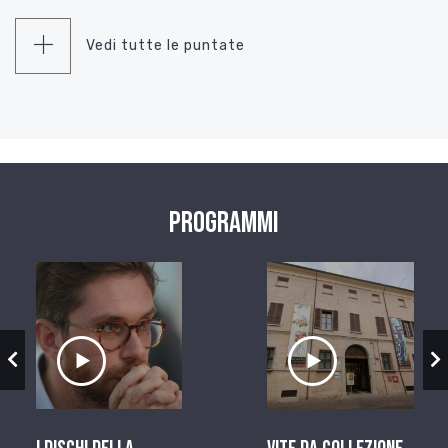
Vedi tutte le puntate
Programmi
zio
Ascolta il servizio
Ascolta il ser