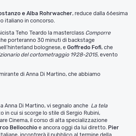
ostanzo e Alba Rohrwacher
, reduce dalla 66esima
co italiano in concorso.
sicista Teho Teardo la masterclass
Comporre
 che porteranno 30 minuti di backstage
 nell’hinterland bolognese, e
Goffredo Fofi
, che
izionario del cortometraggio 1928-2015,
evento
ngimirante di Anna Di Martino, che abbiamo
da Anna Di Martino, vi segnalo anche
La tela
in cui si scorge lo stile di Sergio Rubini,
are Cinema, il corso di alta specializzazione
rco Bellocchio
e ancora oggi da lui diretto.
Pier
Italiane, incontrerà il pubblico al termine della