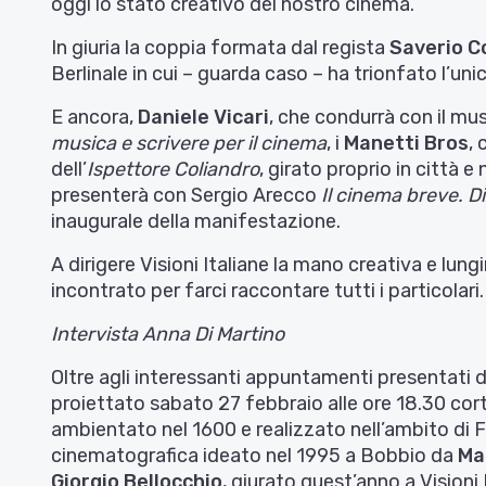
oggi lo stato creativo del nostro cinema.
In giuria la coppia formata dal regista
Saverio C
Berlinale in cui – guarda caso – ha trionfato l’uni
E ancora,
Daniele Vicari
, che condurrà con il mu
musica e scrivere per il cinema
, i
Manetti Bros
,
dell’
Ispettore Coliandro
, girato proprio in città e
presenterà con Sergio Arecco
Il cinema breve. D
inaugurale della manifestazione.
A dirigere Visioni Italiane la mano creativa e lu
incontrato per farci raccontare tutti i particolari.
Intervista Anna Di Martino
Oltre agli interessanti appuntamenti presentati 
proiettato sabato 27 febbraio alle ore 18.30 corto 
ambientato nel 1600 e realizzato nell’ambito di F
cinematografica ideato nel 1995 a Bobbio da
Ma
Giorgio Bellocchio
, giurato quest’anno a Visioni 