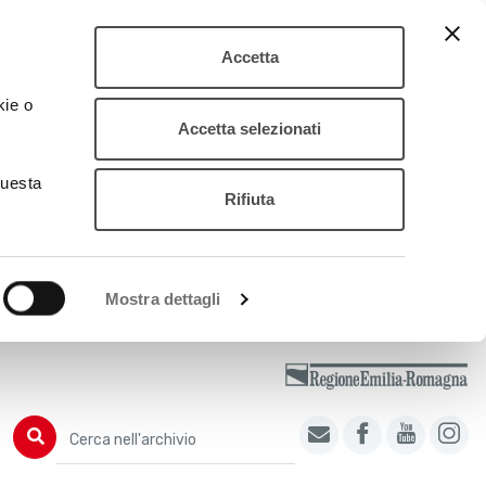
Accetta
kie o
Accetta selezionati
questa
Rifiuta
Mostra dettagli
Cerca nell'archivio
Cerca