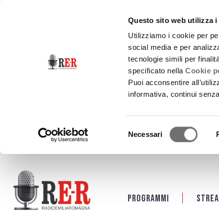
Questo sito web utilizza i
Utilizziamo i cookie per pe
social media e per analizza
tecnologie simili per finali
specificato nella
Cookie po
Puoi acconsentire all’utili
informativa, continui senz
Selezione
Necessari
del
consenso
Salta al contenuto principale
Programmi
Strea