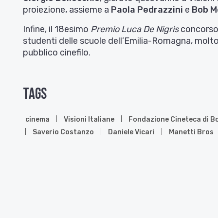
proiezione, assieme a
Paola Pedrazzini
e
Bob M
Infine, il 18esimo
Premio Luca De Nigris
concorso 
studenti delle scuole dell’Emilia-Romagna, molt
pubblico cinefilo.
Tags
cinema
Visioni Italiane
Fondazione Cineteca di B
Saverio Costanzo
Daniele Vicari
Manetti Bros