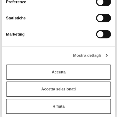
Preferenze
Statistiche
Marketing
Mostra dettagli
Archivio / Lo sguardo altrove, storie di emigrazione
Accetta
Il corso formativo: Il gusto in Emilia-Romagna
17 giugno 2014
Accetta selezionati
Storie di emigrazione
download
Ascolta
Podcast
Rifiuta