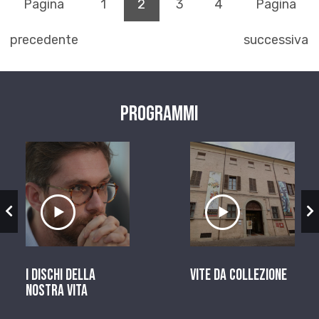
(pagina corrente)
Pagina
1
2
3
4
Pagina
precedente
successiva
Programmi
zio
Ascolta il servizio
Ascolta il ser
I dischi della
Vite da Collezione
nostra vita