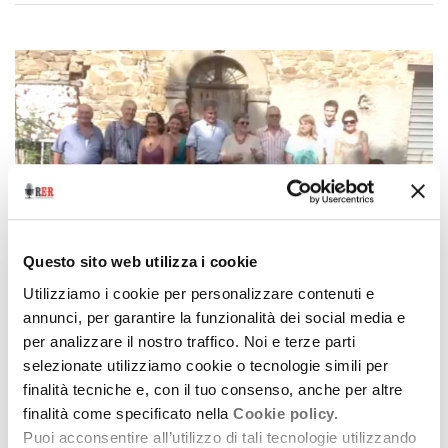
Questo sito web utilizza i cookie
Utilizziamo i cookie per personalizzare contenuti e
annunci, per garantire la funzionalità dei social media e
Archivio / Lo sguardo altrove, storie di emigrazione
per analizzare il nostro traffico. Noi e terze parti
I modenesi di Spring Valley
selezionate utilizziamo cookie o tecnologie simili per
finalità tecniche e, con il tuo consenso, anche per altre
20 maggio 2014
finalità come specificato nella
Cookie policy.
Giliola Burgoni si è messa sulle tracce degli
Puoi acconsentire all’utilizzo di tali tecnologie utilizzando