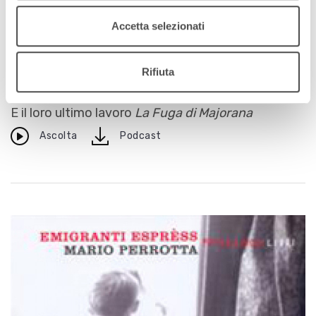
Accetta selezionati
Archivio / Scelto per voi
Jacaré
Rifiuta
12 aprile 2012
E il loro ultimo lavoro
La Fuga di Majorana
download
Ascolta
Podcast