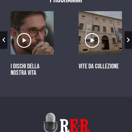
zio
Ascolta il servizio
Ascolta il ser
I dischi della
Vite da Collezione
nostra vita