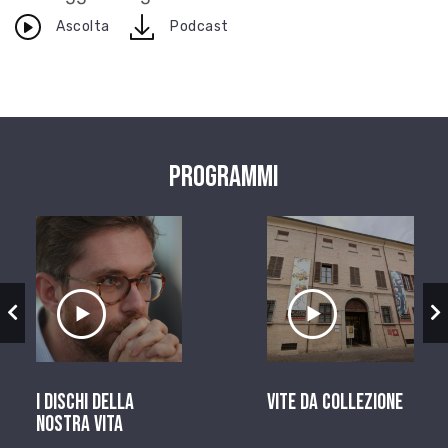
download
Ascolta
Podcast
Programmi
zio
Ascolta il servizio
Ascolta il ser
I dischi della
Vite da Collezione
nostra vita