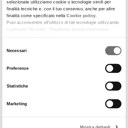
Archivio / Mani di questa terra
selezionate utilizziamo cookie o tecnologie simili per
Casa Artusi, dove celebrare scienza e arte della
finalità tecniche e, con il tuo consenso, anche per altre
cucina è di casa
finalità come specificato nella
Cookie policy.
Puoi acconsentire all’utilizzo di tali tecnologie utilizzando
15 luglio 2014
il pulsante “Accetta”. Chiudendo questa informativa,
continui senza accettare.
download
Ascolta
Podcast
Selezione
Necessari
del
consenso
Preferenze
Statistiche
Marketing
Mostra dettagli