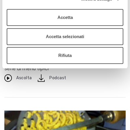
Accetta
La ricetta
Emilia Romagna l’arte di mangiare bene: Romagna di
Accetta selezionati
terra
23 giugno 2010
Rifiuta
Le ricette di Pellegrino Artusi rielaborate in una
serie di menù tipici
download
Ascolta
Podcast