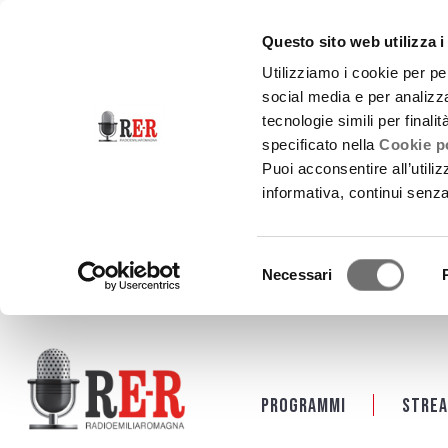
Questo sito web utilizza i
Utilizziamo i cookie per pe
social media e per analizza
tecnologie simili per finali
specificato nella
Cookie po
Puoi acconsentire all’utili
informativa, continui senz
Selezione
Necessari
del
consenso
Salta al contenuto principale
Programmi
Strea