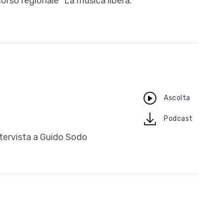
orso regionale "La musica libera.
Ascolta
download
Podcast
tervista a Guido Sodo