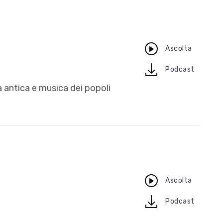
Ascolta
download
Podcast
a antica e musica dei popoli
Ascolta
download
Podcast