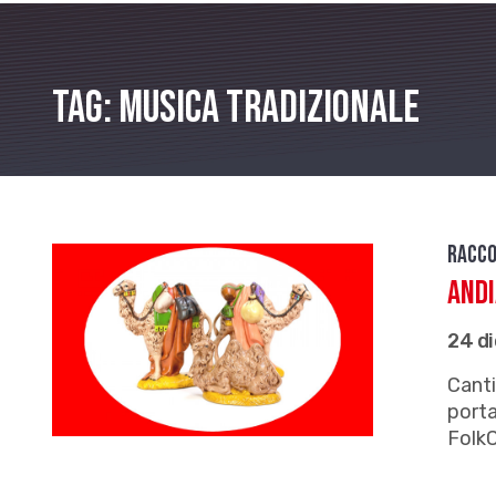
Tag: musica tradizionale
Racco
Andi
24 d
Canti
porta
Folk