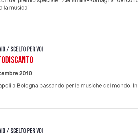
tori del premio speciale “Aie Emilia-Romagna" del conc
a la musica"
vio / Scelto per voi
todiscanto
icembre 2010
poli a Bologna passando per le musiche del mondo. In
vio / Scelto per voi