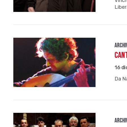
Vinci
Liber
Archi
Can
16 d
Da Na
Archi