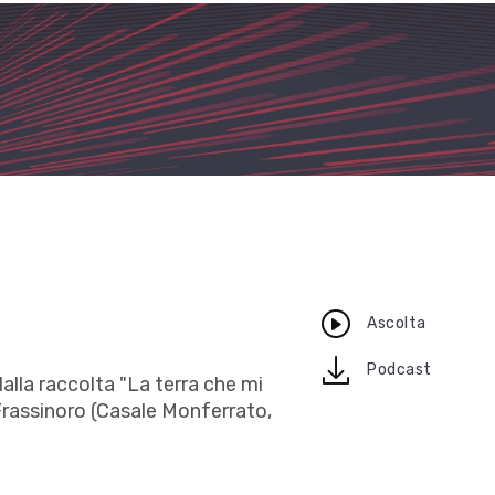
Ascolta
download
Podcast
dalla raccolta "La terra che mi
 Frassinoro (Casale Monferrato,