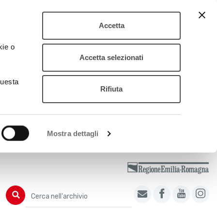
Accetta
kie o
Accetta selezionati
questa
Rifiuta
Mostra dettagli
Cerca nell'archivio
Cerca