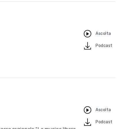
Ascolta
download
Podcast
Ascolta
download
Podcast