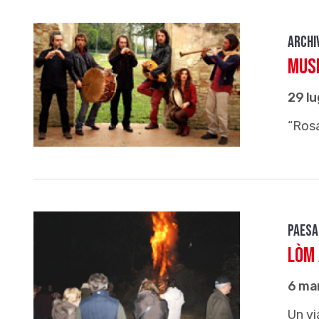
Archi
Musi
29 lu
“Rosa
Paesa
Lòm 
6 ma
Un vi