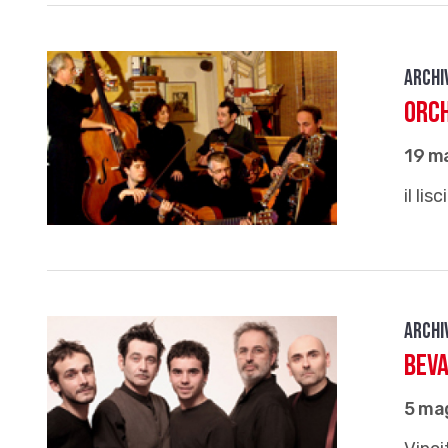
Archi
Orc
19 m
il lis
Archi
Bev
5 ma