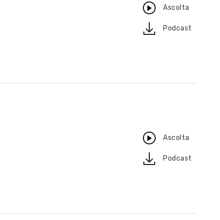
Ascolta
download
Podcast
Ascolta
download
Podcast