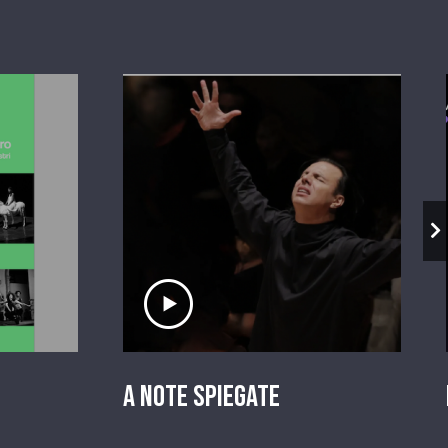
io
Ascolta il servizio
A Note Spiegate