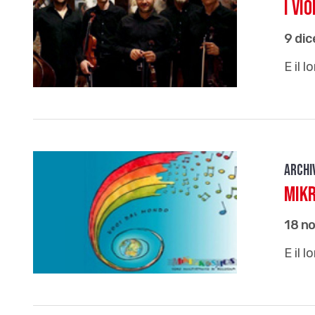
I Vi
9 di
E il 
Archi
Mikr
18 n
E il 