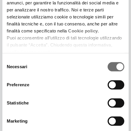
annunci, per garantire la funzionalità dei social media e
paesaggio (14 marzo), la Regione presenta il
per analizzare il nostro traffico. Noi e terze parti
volume fotografico dedicato alle campagne
selezionate utilizziamo cookie o tecnologie simili per
dell’Emilia-Romagna
finalità tecniche e, con il tuo consenso, anche per altre
finalità come specificato nella
Cookie policy.
Puoi acconsentire all’utilizzo di tali tecnologie utilizzando
il pulsante “Accetta”. Chiudendo questa informativa,
continui senza accettare.
Selezione
Necessari
del
consenso
Preferenze
Statistiche
19 Febbraio 2021
UNA MOSTRA A BAGNACAVALLO RACCONTA
Marketing
GIULIO RUFFINI TRA IL 1950 E IL 1967