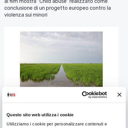
al film mostra "Child abuse" realizzato come
conclusione di un progetto europeo contro la
violenza sui minori
12 Marzo 2021
DA INVERNO A INVERNO. CONVERSAZIONI SUL
Questo sito web utilizza i cookie
LIBRO FOTOGRAFICO DI PAOLA DE PIETRI
Utilizziamo i cookie per personalizzare contenuti e
In occasione della Giornata nazionale del