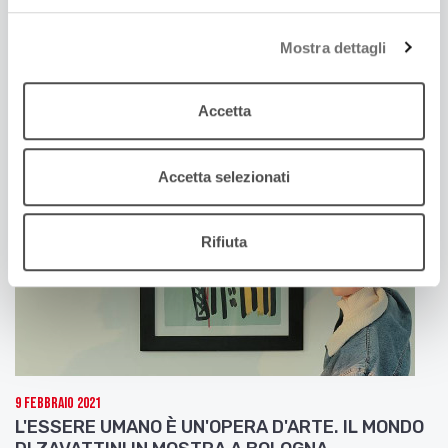
L'esposizione (18 febbraio-2 maggio 2021)
ripercorre i primi anni della lunga carriera del
Mostra dettagli
pittore di origine bagnacavallese. Intervista al
direttore del museo, Diego Galizzi
Accetta
Accetta selezionati
Rifiuta
9 Febbraio 2021
L'ESSERE UMANO È UN'OPERA D'ARTE. IL MONDO