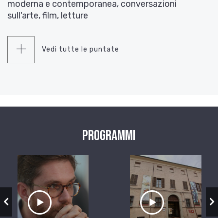
moderna e contemporanea, conversazioni
sull'arte, film, letture
Vedi tutte le puntate
Programmi
zio
Ascolta il servizio
Ascolta il ser