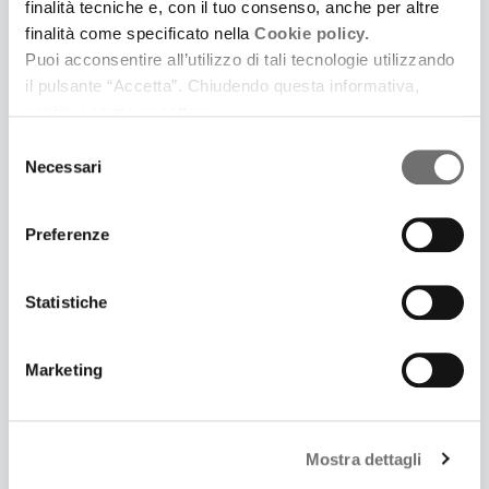
finalità tecniche e, con il tuo consenso, anche per altre
Tripodi
finalità come specificato nella
Cookie policy.
Puoi acconsentire all’utilizzo di tali tecnologie utilizzando
il pulsante “Accetta”. Chiudendo questa informativa,
continui senza accettare.
Selezione
Necessari
del
consenso
Preferenze
Statistiche
19 Febbraio 2026
Marketing
A NOTE SPIEGATE |SCHUBERT | LA MORTE E LA
FANCIULLA | MUSICA INSIEME
Guida all’ascolto con Bernardo Lo Sterzo e Diego
Mostra dettagli
Tripodi