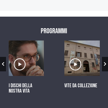
Programmi
zio
Ascolta il servizio
Ascolta il ser
I dischi della
Vite da Collezione
nostra vita