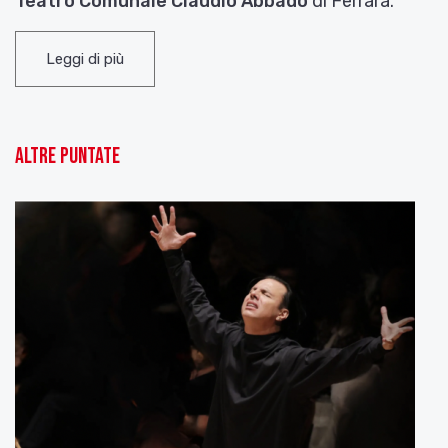
Teatro Comunale Claudio Abbado
di Ferrara.
Programma del Concerto di Natale
Leggi di più
A. Vivaldi – Gloria in re maggiore RV 589
J.S. Bach – Magnificat BWV 243
Altre puntate