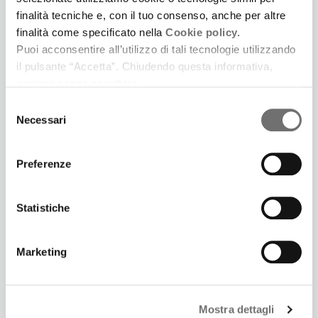
finalità tecniche e, con il tuo consenso, anche per altre
Guida all’ascolto con Bernardo Lo Sterzo e Diego
finalità come specificato nella
Cookie policy.
Tripodi
Puoi acconsentire all’utilizzo di tali tecnologie utilizzando
il pulsante “Accetta”. Chiudendo questa informativa,
continui senza accettare.
Selezione
Necessari
del
consenso
Preferenze
Statistiche
Marketing
19 Febbraio 2026
A NOTE SPIEGATE |SCHUBERT | LA MORTE E LA
FANCIULLA | MUSICA INSIEME
Mostra dettagli
Guida all’ascolto con Bernardo Lo Sterzo e Diego