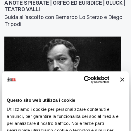
A NOTE SPIEGATE | ORFEO ED EURIDICE | GLUCK |
TEATRO VALLI
Guida all’ascolto con Bernardo Lo Sterzo e Diego
Tripodi
Questo sito web utilizza i cookie
Utilizziamo i cookie per personalizzare contenuti e
annunci, per garantire la funzionalità dei social media e
13 Marzo 2026
per analizzare il nostro traffico. Noi e terze parti
A NOTE SPIEGATE | LA MER | DEBUSSY | FERRARA
MUSICA
selezionate utilizziamo cookie o tecnologie simili per