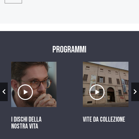
Programmi
zio
Ascolta il servizio
Ascolta il ser
I dischi della
Vite da Collezione
nostra vita