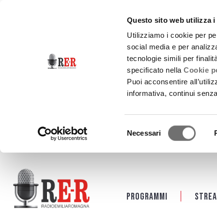
Questo sito web utilizza i
Utilizziamo i cookie per pe
social media e per analizza
tecnologie simili per finali
specificato nella
Cookie po
Puoi acconsentire all’utili
informativa, continui senz
Selezione
Necessari
del
consenso
Salta al contenuto principale
Programmi
Strea