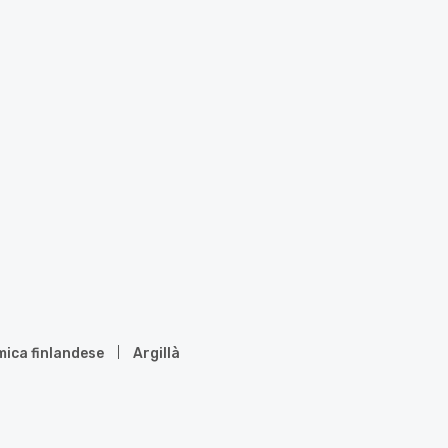
mica finlandese
Argillà