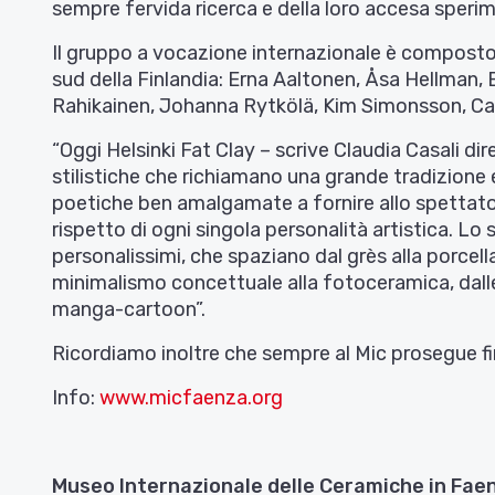
sempre fervida ricerca e della loro accesa speri
Il gruppo a vocazione internazionale è composto d
sud della Finlandia: Erna Aaltonen, Åsa Hellman, Eli
Rahikainen, Johanna Rytkölä, Kim Simonsson, Car
“Oggi Helsinki Fat Clay – scrive Claudia Casali di
stilistiche che richiamano una grande tradizione e
poetiche ben amalgamate a fornire allo spettator
rispetto di ogni singola personalità artistica. 
personalissimi, che spaziano dal grès alla porcell
minimalismo concettuale alla fotoceramica, dalle
manga-cartoon”.
Ricordiamo inoltre che sempre al Mic prosegue fi
Info:
www.micfaenza.org
Museo Internazionale delle Ceramiche in Fae