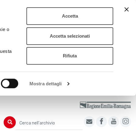
Accetta
kie o
Accetta selezionati
questa
Rifiuta
Mostra dettagli
Cerca nell'archivio
Cerca