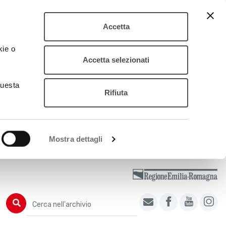
Accetta
kie o
Accetta selezionati
questa
Rifiuta
Mostra dettagli
Cerca nell'archivio
Cerca