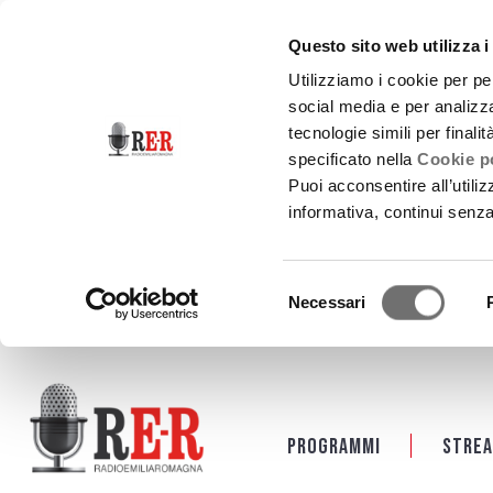
Questo sito web utilizza i
Utilizziamo i cookie per pe
social media e per analizza
tecnologie simili per finali
specificato nella
Cookie po
Puoi acconsentire all’utili
informativa, continui senz
Selezione
Necessari
del
consenso
Salta al contenuto principale
Programmi
Strea