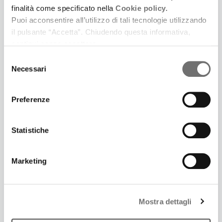
16 Ottobre 2014
finalità come specificato nella
Cookie policy.
FONDI EUROPEI
Puoi acconsentire all’utilizzo di tali tecnologie utilizzando
Online i risultati del Por Fesr 2007-2013
il pulsante “Accetta”. Chiudendo questa informativa,
continui senza accettare.
Selezione
Necessari
del
consenso
Preferenze
Statistiche
Marketing
9 Ottobre 2014
CRESCE DEL 5,8% L'EXPORT DEI DISTRETTI
Mostra dettagli
DELL'EMILIA-ROMAGNA