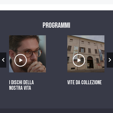
Programmi
zio
Ascolta il servizio
Ascolta il ser
I dischi della
Vite da Collezione
nostra vita