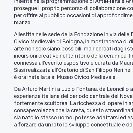
Inserita nella programmazione di
ArteFiera
e
Ar
prosegue il proprio percorso di collaborazione con
per offrire al pubblico occasioni di approfondimen
marzo
.
Allestita nelle sede della Fondazione in via delle
Civico Medievale di Bologna, la mostracerca di d
arte non solo siano possibili, ma ricercati dagli s
incursioni creative nel territorio della ceramica.
connessa all’evento espositivo e curata da Mau
Sissi realizzata all’Oratorio di San Filippo Neri nel
è ora installata al Museo Civico Medievale.
Da Arturo Martini a Lucio Fontana, da Leoncillo a 
esperienze italiane del periodo centrale del Nove
fortemente scultorea. La ricchezza di opere in a
consapevolezza che la creta, questo straordinario 
sia nato lo stesso uomo, potesse adattarsi ed es
a forzare da un lato lo sviluppo concettuale e dall