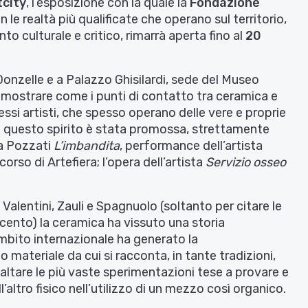
tcity
, l’esposizione con la quale la
Fondazione
 le realtà più qualificate che operano sul territorio,
to culturale e critico, rimarrà aperta fino al
20
 Donzelle e a Palazzo Ghisilardi, sede del Museo
imostrare come i punti di contatto tra ceramica e
tessi artisti, che spesso operano delle vere e proprie
 In questo spirito è stata promossa, strettamente
ra Pozzati
L’imbandita
, performance dell’artista
 corso di Artefiera; l’opera dell’artista
Servizio osseo
Valentini, Zauli e Spagnuolo (soltanto per citare le
cento) la ceramica ha vissuto una storia
mbito internazionale ha generato la
materiale da cui si racconta, in tante tradizioni,
altare le più vaste sperimentazioni tese a provare e
’altro fisico nell’utilizzo di un mezzo così organico.