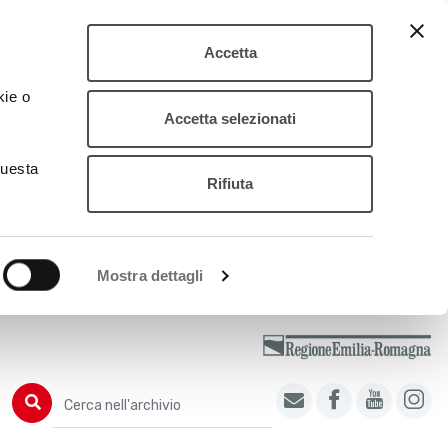
Accetta
kie o
Accetta selezionati
questa
Rifiuta
Mostra dettagli
Cerca nell'archivio
Cerca