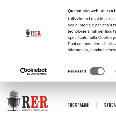
Questo sito web utilizza i
Utilizziamo i cookie per pe
social media e per analizza
tecnologie simili per finali
specificato nella
Cookie po
Puoi acconsentire all’utili
informativa, continui senz
Selezione
Necessari
del
consenso
Salta al contenuto principale
Programmi
Strea