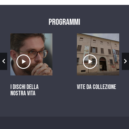
Programmi
zio
Ascolta il servizio
Ascolta il ser
I dischi della
Vite da Collezione
nostra vita