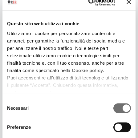
Questo sito web utilizza i cookie
Utilizziamo i cookie per personalizzare contenuti e
annunci, per garantire la funzionalità dei social media e
per analizzare il nostro traffico. Noi e terze parti
12 Marzo 2021
selezionate utilizziamo cookie o tecnologie simili per
DA INVERNO A INVERNO. CONVERSAZIONI SUL
finalità tecniche e, con il tuo consenso, anche per altre
LIBRO FOTOGRAFICO DI PAOLA DE PIETRI
finalità come specificato nella
Cookie policy.
In occasione della Giornata nazionale del
Puoi acconsentire all’utilizzo di tali tecnologie utilizzando
paesaggio (14 marzo), la Regione presenta il
il pulsante “Accetta”. Chiudendo questa informativa,
volume fotografico dedicato alle campagne
continui senza accettare.
dell’Emilia-Romagna
Selezione
Necessari
del
consenso
Preferenze