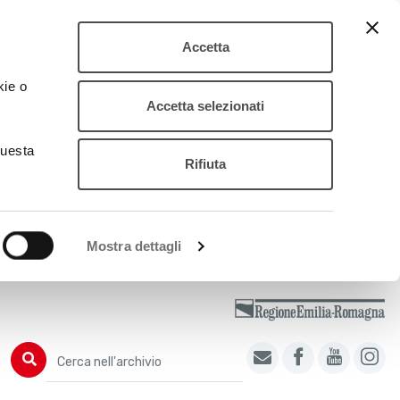
Accetta
kie o
Accetta selezionati
questa
Rifiuta
Mostra dettagli
Cerca nell'archivio
Cerca