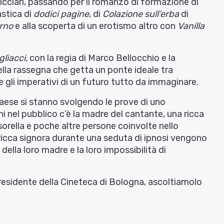
icciari, passando per il romanzo di formazione di
astica di
dodici pagine
, di
Colazione sull’erba
di
rno
e alla scoperta di un erotismo altro con
Vanilla
gliacci,
con la regia di Marco Bellocchio e la
della rassegna che getta un ponte ideale tra
e gli imperativi di un futuro tutto da immaginare.
 paese si stanno svolgendo le prove di uno
hi nel pubblico c’è la madre del cantante, una ricca
 sorella e poche altre persone coinvolte nello
 ricca signora durante una seduta di ipnosi vengono
i della loro madre e la loro impossibilità di
presidente della Cineteca di Bologna, ascoltiamolo