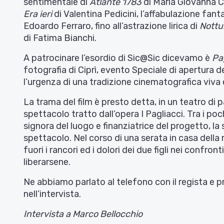
sentimentale di
Atlante 1783
di Maria Giovanna C
Era ieri
di Valentina Pedicini, l’affabulazione fant
Edoardo Ferraro, fino all’astrazione lirica di
Nottu
di Fatima Bianchi.
A patrocinare l’esordio di Sic@Sic dicevamo è
Pa
fotografia di Ciprì, evento Speciale di apertura 
l’urgenza di una tradizione cinematografica viva 
La trama del film è presto detta, in un teatro di
spettacolo tratto dall’opera I Pagliacci. Tra i poc
signora del luogo e finanziatrice del progetto, la
spettacolo. Nel corso di una serata in casa della
fuori i rancori ed i dolori dei due figli nei confront
liberarsene.
Ne abbiamo parlato al telefono con il regista e 
nell’intervista.
Intervista a Marco Bellocchio