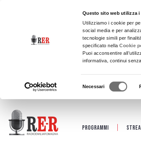
Questo sito web utilizza i
Utilizziamo i cookie per pe
social media e per analizza
tecnologie simili per finali
specificato nella
Cookie po
Puoi acconsentire all’utili
informativa, continui senz
Selezione
Necessari
del
consenso
Salta al contenuto principale
Programmi
Strea