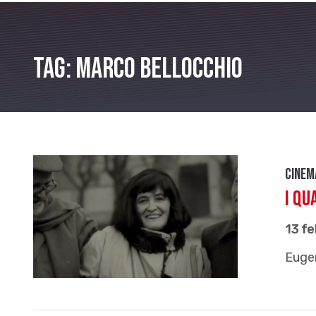
Tag: Marco Bellocchio
Cinem
I qu
13 f
Eugen