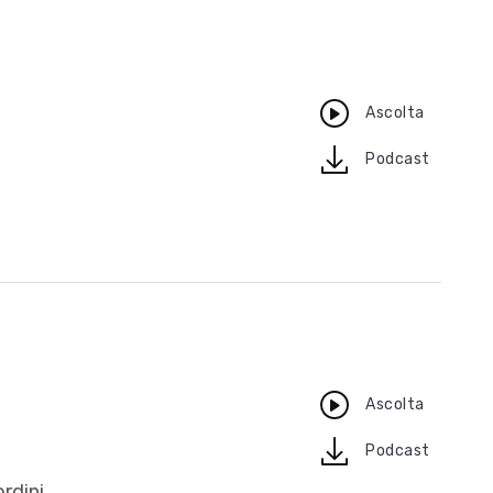
Ascolta
download
Podcast
Ascolta
download
Podcast
ordini