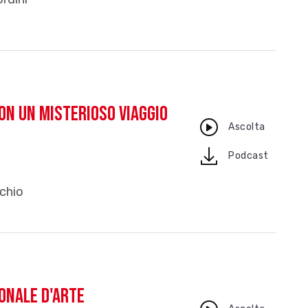
on un misterioso viaggio
Ascolta
download
Podcast
cchio
onale d'Arte