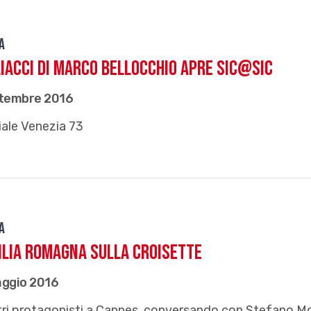
a
iacci di Marco Bellocchio apre Sic@Sic
ttembre 2016
ale Venezia 73
a
ilia Romagna sulla Croisette
aggio 2016
tri protagonisti a Cannes, conversando con Stefano M