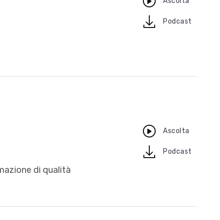
Ascolta
download
Podcast
Ascolta
download
Podcast
rmazione di qualità