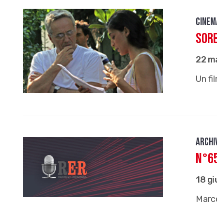
Cinem
Sore
22 m
Un fi
Archi
N°65
18 g
Marco