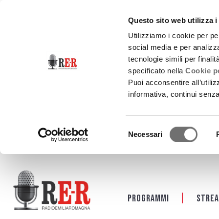
Questo sito web utilizza i
Utilizziamo i cookie per pe
social media e per analizza
tecnologie simili per finali
specificato nella
Cookie po
Puoi acconsentire all’utili
informativa, continui senz
Selezione
Necessari
del
consenso
Salta al contenuto principale
Programmi
Strea