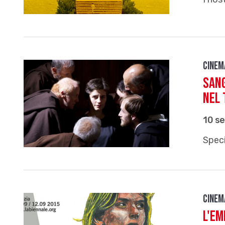
Cinem
Sang
nel 
10 s
Speci
Cinem
L'Em