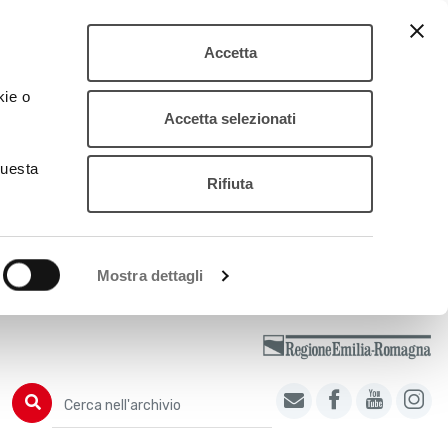
Accetta
kie o
Accetta selezionati
questa
Rifiuta
Mostra dettagli
Cerca nell'archivio
Cerca