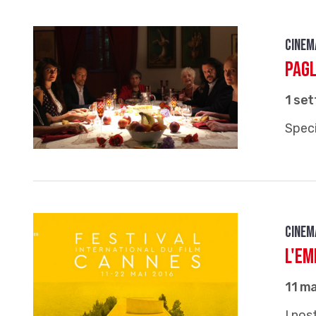
Cinem
Pagl
1 se
Speci
Cinem
L'Em
11 m
I nos