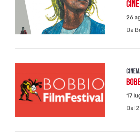
Cin
26 a
Da Be
Cinem
Bobb
17 lu
Dal 2