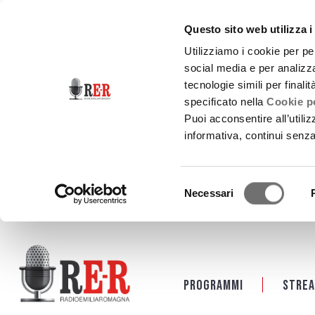
Questo sito web utilizza i
Utilizziamo i cookie per pe
social media e per analizza
tecnologie simili per finali
specificato nella
Cookie po
Puoi acconsentire all’utili
informativa, continui senz
Selezione
Necessari
del
consenso
Salta al contenuto principale
Programmi
Strea