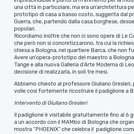
imprescindibile e punto di riferimento per la mod
una città in particolare, ma era un’architettura pe
prototipo di casa a basso costo, suggerita dal 
Guerra, che, partendo dalla casa borghese, desse
popolari.
Ricordiamo inoltre che non ci sono opere di Le Co
che però non si concretizzarono, tra cui la richie
chiesa a Bologna, nel quartiere Barca, che non fu
Avere un’opera-prototipo del maestro a Bologna,
Tange e alla nuova Galleria d’Arte Moderna di Leo
decisione di realizzarla, in soli tre mesi.
Abbiamo chiesto al professore Giuliano Gresleri, 
volle così fortemente ricostruire il padiglione a 
Intervento di Giuliano Gresleri
Il padiglione è visitabile gratuitamente fino al 6 
a un accordo con il MAMbo di Bologna che organiz
mostra “PHOENIX” che celebra il padiglione come 