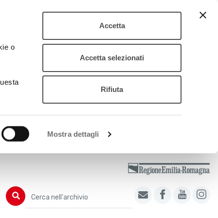
Accetta
kie o
Accetta selezionati
questa
Rifiuta
Mostra dettagli
Cerca nell'archivio
Cerca