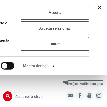
Accetta
kie o
Accetta selezionati
questa
Rifiuta
Mostra dettagli
Cerca nell'archivio
Cerca