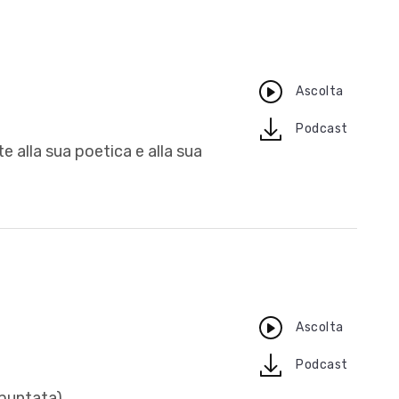
Ascolta
download
Podcast
 alla sua poetica e alla sua
Ascolta
download
Podcast
 puntata)