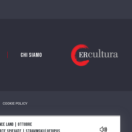
Chi siamo
COOKIE POLICY
aylist
nce land | Ottobre
Note Spiegate | Stravinskij|Oedipus