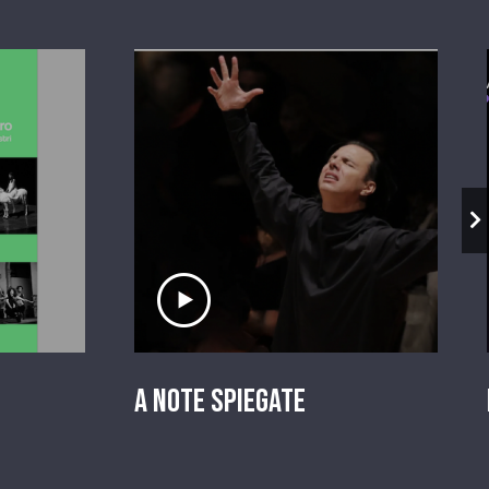
io
Ascolta il servizio
A Note Spiegate