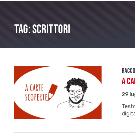
Tag: scrittori
Racco
A ca
29 lu
Testo
digit