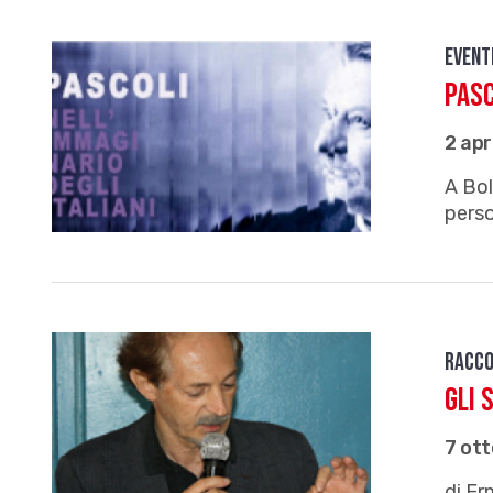
Event
Pasc
2 apr
A Bol
pers
Racco
Gli 
7 ot
di Er