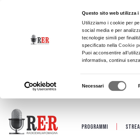
Questo sito web utilizza i
Utilizziamo i cookie per pe
social media e per analizza
tecnologie simili per finali
specificato nella
Cookie po
Puoi acconsentire all’utili
informativa, continui senz
Selezione
Necessari
del
consenso
Salta al contenuto principale
Programmi
Strea