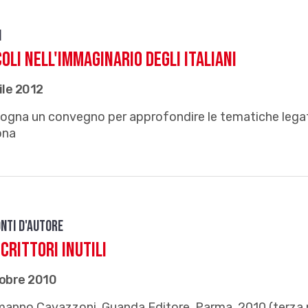
i
oli nell'immaginario degli Italiani
ile 2012
ogna un convegno per approfondire le tematiche legate
ona
nti d'autore
scrittori inutili
tobre 2010
manno Cavazzoni, Guanda Editore, Parma, 2010 (terza