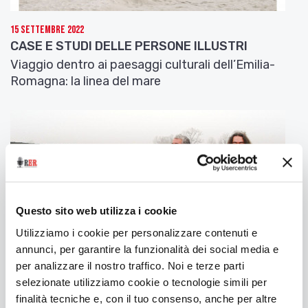
con Gotti ho deciso che Juan Hidalgo e Walter
Marchetti avrebbero curato la realizzazione
15 Settembre 2022
tecnica”.
CASE E STUDI DELLE PERSONE ILLUSTRI
Viaggio dentro ai paesaggi culturali dell’Emilia-
Quanto ne sapevo io di John Cage allora? Poco, se
Romagna: la linea del mare
si considera la marea di cose che aveva fatto, ma
mi attirava, quel “matto” che a definirlo musicista
era a dir poco riduttivo. Figura di prim’ordine
dell’avanguardia musicale addirittura dalla fine
degli anni ’30 – quando la Porrettana si vedeva
surclassare dalla Direttissima – adorato da
Demetrio Stratos degli Area, che ha eseguito e
inciso alcune arditissime composizioni scritte per
Questo sito web utilizza i cookie
sola voce, Cage è stato per oltre quarant’anni
l’artefice di una rivoluzione permanente del
Utilizziamo i cookie per personalizzare contenuti e
concetto stesso di opera musicale, e si era tolto
annunci, per garantire la funzionalità dei social media e
sfizi incredibili come il “concerto per caffettiere”
per analizzare il nostro traffico. Noi e terze parti
che eseguì niente meno che sotto gli occhi
selezionate utilizziamo cookie o tecnologie simili per
stupefatti di Mike Bongiorno a “Lascia o
finalità tecniche e, con il tuo consenso, anche per altre
10 Marzo 2022