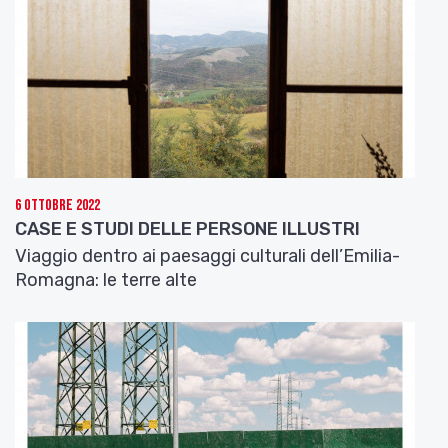
della Seconda guerra mondiale furono devastanti
– e chissà quante umane vicissitudini… e anche un
evento unico nella storia della musica e dell’arte
contemporanea.
Correva l’anno 1978. A Bologna ci leccavamo le
ferite di una stagione intensa e unica nella storia
del Novecento italiano, ben più creativa e
dirompente del ’68: il movimento del ’77 si era
6 Ottobre 2022
disperso tra “riflusso” e disperazione, qualcuno
CASE E STUDI DELLE PERSONE ILLUSTRI
partiva per altri orizzonti e qualcun altro pensava a
Viaggio dentro ai paesaggi culturali dell’Emilia-
far carriera in ritardo, l’eroina dilagava, la fornace
Romagna: le terre alte
della “lotta armata” bruciava chi aveva fatto la
scelta senza ritorno, e i tanti “cani sciolti”, o meglio
randagi come me, cominciavano a pensare al
viaggio (e alla scrittura) come unica via di fuga da
una situazione annichilente. Ricordo che la notizia
mi sembrò assurda, in quel clima: John Cage stava
allestendo per il mese di giugno “un treno pieno di