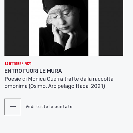
alimentare l’antica disputa: i porcini appenninici
sono più brutti di quelli prealpini, ma a loro dire più
saporiti. John Cage, appassionato di funghi,
conservò fino all’ultimo dei suoi giorni un bel
ricordo di questo lembo d’Italia, dove una piccola,
trascurata e poco valorizzata ferrovia, per un
giorno fu il centro mondiale dell’avanguardia
musicale e artistica degli anni ’70.
14 Ottobre 2021
ENTRO FUORI LE MURA
Poesie di Monica Guerra tratte dalla raccolta
omonima (Osimo, Arcipelago Itaca, 2021)
Vedi tutte le puntate