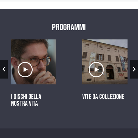
Programmi
zio
Ascolta il servizio
Ascolta il ser
I dischi della
Vite da Collezione
nostra vita