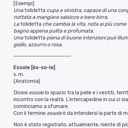
[Esempi]
Una
tolidetta
cupa e sinistra, capace di una con
nottata a mangiare salsicce e bere birra.
La
tolidetta
che cambia la vita, nota ai più come 
bagno appena pulita e profumata.
Una
tolidetta
piena di buone intenzioni può illumin
giallo, azzurro o rosa.
———————————————-
Essole [ès-so-le]
s. m.
{Anatomia}
Dicesi
essole
lo spazio tra la pelle e i vestiti, te
incontro con la realtà. L’intercapedine in cui ci
cominciamo a sfumare.
Con il termine
essole
è da intendersi la parte di m
Non è stato registrato, attualmente, niente di pi