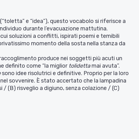
toletta” e “idea”), questo vocabolo si riferisce a
’individuo durante l’evacuazione mattutina.
cui soluzioni a conflitti, ispirati poemi e temibili
e privatissimo momento della sosta nella stanza da
 raccoglimento produce nei soggetti più acuti un
e definito come “la miglior
tolidetta
mai avuta”.
e
sono idee risolutrici e definitive. Proprio per la loro
nel sovvenire. È stato accertato che la lampadina
i / (B) risveglio a digiuno, senza colazione / (C)