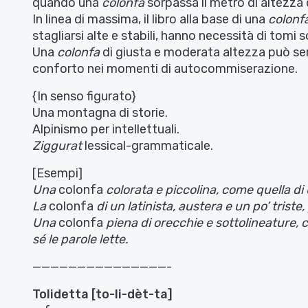
quando una
colonfa
sorpassa il metro di altezza 
In linea di massima, il libro alla base di una
colonf
stagliarsi alte e stabili, hanno necessità di tomi so
Una
colonfa
di giusta e moderata altezza può se
conforto nei momenti di autocommiserazione.
{In senso figurato}
Una montagna di storie.
Alpinismo per intellettuali.
Ziggurat
lessical-grammaticale.
[Esempi]
Una
colonfa
colorata e piccolina, come quella di
La
colonfa
di un latinista, austera e un po’ tris
Una
colonfa
piena di orecchie e sottolineature, 
sé le parole lette.
———————————————-
Tolidetta [to-li-dèt-ta]