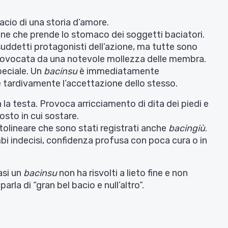
bacio di una storia d’amore.
igine che prende lo stomaco dei soggetti baciatori.
suddetti protagonisti dell’azione, ma tutte sono
provocata da una notevole mollezza delle membra.
speciale. Un
bacinsu
è immediatamente
 tardivamente l’accettazione dello stesso.
la testa. Provoca arricciamento di dita dei piedi e
sto in cui sostare.
olineare che sono stati registrati anche
bacingiù
.
mbi indecisi, confidenza profusa con poca cura o in
asi un
bacinsu
non ha risvolti a lieto fine e non
arla di “gran bel bacio e null’altro”.