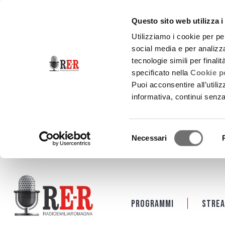
Questo sito web utilizza i
Utilizziamo i cookie per pe
social media e per analizza
tecnologie simili per finali
specificato nella
Cookie po
Puoi acconsentire all’utili
informativa, continui senz
Selezione
Necessari
del
consenso
Salta al contenuto principale
Programmi
Strea