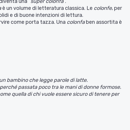
diventa una “
super colonfa
“.
a
è un volume di letteratura classica. Le
colonfe
, per
lidi e di buone intenzioni di lettura.
rvire come porta tazza. Una
colonfa
ben assortita è
 un bambino che legge parole di latte.
te, perché passata poco tra le mani di donne formose.
come quella di chi vuole essere sicuro di tenere per