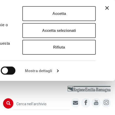
Accetta
kie o
Accetta selezionati
questa
Rifiuta
Mostra dettagli
Cerca nell'archivio
Cerca