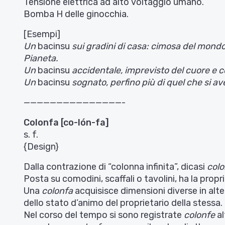
Tensione elettrica ad alto voltaggio umano.
Bomba H delle ginocchia.
[Esempi]
Un
bacinsu
sui gradini di casa: cimosa del mondo, 
Pianeta.
Un
bacinsu
accidentale, imprevisto del cuore e co
Un
bacinsu
sognato, perfino più di quel che si av
———————————————-
Colonfa [co-lón-fa]
s. f.
{Design}
Dalla contrazione di “colonna infinita”, dicasi
colo
Posta su comodini, scaffali o tavolini, ha la propri
Una
colonfa
acquisisce dimensioni diverse in alt
dello stato d’animo del proprietario della stessa.
Nel corso del tempo si sono registrate
colonfe
al