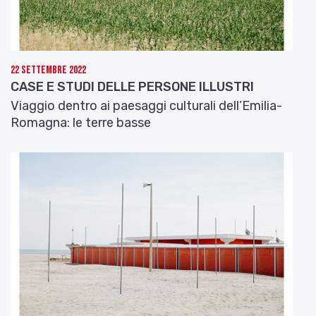
quando la storia si è configurata in questo modo,
come in
8½
, i dubbi sul protagonista sono stati
presenti fino all’ultimo. In realtà io pensavo che
una carta d’identità precisa non servisse, perché in
22 Settembre 2022
fondo volevo fare la storia di un uomo quale che
CASE E STUDI DELLE PERSONE ILLUSTRI
possa essere la sua professione, la storia di
Viaggio dentro ai paesaggi culturali dell’Emilia-
un’anima in crisi».[2]
Romagna: le terre basse
Se è vero che Fellini cominciò a pensare a
8½
già
anteriormente alla
Dolce vita
, il primo documento
che attesta il progetto risale all’ottobre del 1960
ed è una lettera al suo collaboratore (e futuro
regista in proprio) Brunello Rondi.[3] Il testo di
questa lettera presenta numerose consonanze
con il soggetto del film, consegnato alla Direzione
generale Spettacolo del Ministero del turismo e
dello spettacolo, un testo dattiloscritto di quattro
pagine intitolato
Film: Fellini n° 8 (Titolo
provvisorio)
.