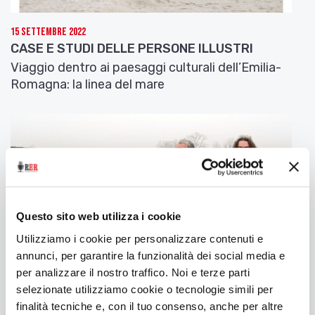
Un uomo, un affermato studioso o uno scrittore,
«è incastrato in situazioni che a volte sente
15 Settembre 2022
pesantissime, ma che non riesce a sciogliere. Ha
CASE E STUDI DELLE PERSONE ILLUSTRI
moglie. Ha una amante. Tiene in piedi un’infinità di
Viaggio dentro ai paesaggi culturali dell’Emilia-
rapporti nei quali si dibatte come una mosca in una
Romagna: la linea del mare
ragnatela ma probabilmente senza questi legami
cadrebbe nel vuoto più angoscioso, perché gli
sembra di non essere ancorato proprio a niente. La
disponibilità totale del suo modo di essere a lungo
andare gli si è dimostrata come una specie di
pauroso delirio senza senso e senza scopo. A che
pro tentare di mettere ordine? Il vero senso di
tutto non consisterà forse nell’inserirsi, con tutta
Questo sito web utilizza i cookie
la sua vitalità possibile, in questa specie di
fantastico balletto cercando soltanto d’intuirne il
Utilizziamo i cookie per personalizzare contenuti e
ritmo?».
annunci, per garantire la funzionalità dei social media e
[…]
per analizzare il nostro traffico. Noi e terze parti
selezionate utilizziamo cookie o tecnologie simili per
I due finali
finalità tecniche e, con il tuo consenso, anche per altre
10 Marzo 2022