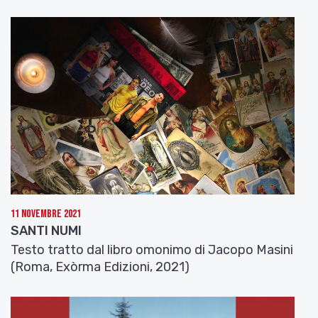
scena di Guido che pensa a tutte le donne della
sua vita sedute in un vagone ristorante, e doveva
essere quella la fine di
8½
».[7]
Per la promozione del film, Fellini aveva girato un
finale prossimamente di quattro minuti sulla
spiaggia di Fiumicino, accanto al set del film
fittizio: «Ad un certo momento volevo girare una
presentazione per il film, perché credevo che la
solita presentazione fatta di brani di scene oppure
di fotografie immobilizzate non fosse sufficiente.
Ho pensato quindi una specie di presentazione di
tutti i personaggi nella torre dell’astronave. Si è
11 Novembre 2021
fatta una convocazione generale e ho girato con
SANTI NUMI
sette o otto macchine da presa perché volevo che
Testo tratto dal libro omonimo di Jacopo Masini
questa presentazione fosse una specie di caos
(Roma, Exòrma Edizioni, 2021)
festoso: tutti gli attori, i protagonisti, le
comparse, i generici, i macchinisti, tutta la nostra
troupe scendeva da questo scalone, girovagava