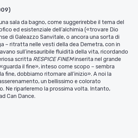
009)
una sala da bagno, come suggerirebbe il tema del
fico ed esistenziale dell’alchimia («trovare Dio
ense di Galeazzo Sanvitale, o ancora una sorta di
– ritratta nelle vesti della dea Demetra, con in
ano sull’inesauribile fluidità della vita, ricordando
eriosa scritta
RESPICE FINEM
inserita nel grande
 «guarda il fine», inteso come scopo – sembra
 fine, dobbiamo ritornare all’inizio». A noi la
rasserenamento, un bellissimo e colorato
. Ne riparleremo la prossima volta. Intanto,
ad Can Dance.