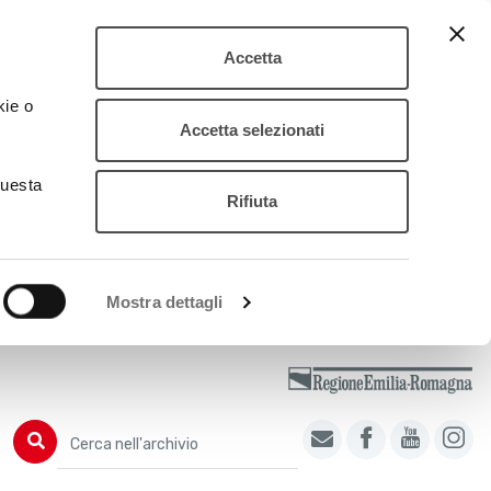
Accetta
kie o
Accetta selezionati
questa
Rifiuta
Mostra dettagli
Cerca nell'archivio
Cerca