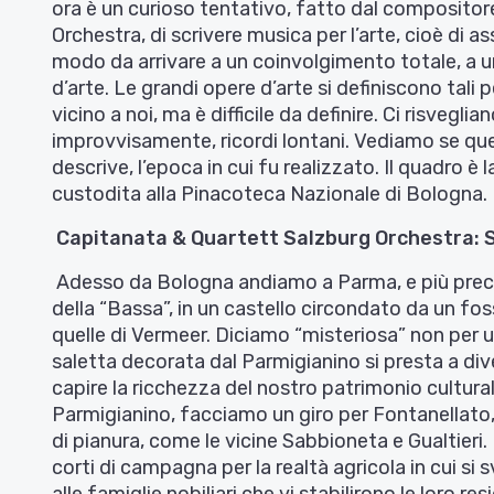
ora è un curioso tentativo, fatto dal compositor
Orchestra, di scrivere musica per l’arte, cioè di as
modo da arrivare a un coinvolgimento totale, a un
d’arte. Le grandi opere d’arte si definiscono tal
vicino a noi, ma è difficile da definire. Ci risveg
improvvisamente, ricordi lontani. Vediamo se que
descrive, l’epoca in cui fu realizzato. Il quadro è 
custodita alla Pinacoteca Nazionale di Bologna.
Capitanata & Quartett Salzburg Orchestra: Sa
Adesso da Bologna andiamo a Parma, e più prec
della “Bassa”, in un castello circondato da un fos
quelle di Vermeer. Diciamo “misteriosa” non per 
saletta decorata dal Parmigianino si presta a dive
capire la ricchezza del nostro patrimonio cultural
Parmigianino, facciamo un giro per Fontanellato
di pianura, come le vicine Sabbioneta e Gualtieri
corti di campagna per la realtà agricola in cui s
alle famiglie nobiliari che vi stabilirono le loro re