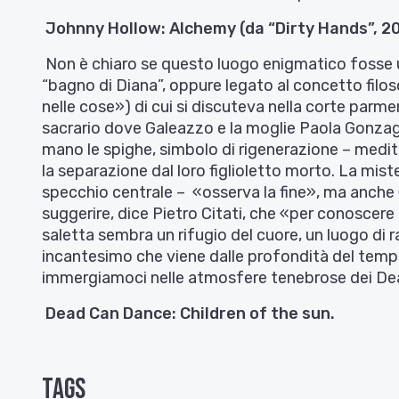
Johnny Hollow: Alchemy (da “Dirty Hands”, 2
Non è chiaro se questo luogo enigmatico fosse 
“bagno di Diana”, oppure legato al concetto filoso
nelle cose») di cui si discuteva nella corte parm
sacrario dove Galeazzo e la moglie Paola Gonzaga 
mano le spighe, simbolo di rigenerazione – meditav
la separazione dal loro figlioletto morto. La mist
specchio centrale – «osserva la fine», ma anche
suggerire, dice Pietro Citati, che «per conoscere la
saletta sembra un rifugio del cuore, un luogo di 
incantesimo che viene dalle profondità del tempo
immergiamoci nelle atmosfere tenebrose dei De
Dead Can Dance: Children of the sun.
Tags