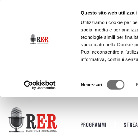
Questo sito web utilizza i
Utilizziamo i cookie per pe
social media e per analizza
tecnologie simili per finali
specificato nella
Cookie po
Puoi acconsentire all’utili
informativa, continui senz
Selezione
Necessari
del
consenso
Salta al contenuto principale
Programmi
Strea