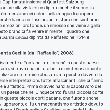
e Capitanata insieme al Quartett Salzburg
sociare alla vista di un dipinto anche il suono, in
’immersione nei colori, nella magia di un’opera
i perché hanno un fascino, un mistero che sentiamo
liano emozioni profonde, un rimosso che viene a galla
sto brano ci fa venire in mente il quadro che
la
Santa Cecilia
dipinta da Raffaello nel 1514 e
nta Cecilia (da “Raffaello”, 2006).
isamente a Fontanellato, perché in questo paese
sato, si trova una pittura bella e misteriosa quanto
utilizzare un termine abusato, ma perché davvero la
rse interpretazioni, tutte affascinanti, che ci fanno
e e artistico. Prima di avvicinarci al capolavoro del
, un paese che nel Cinquecento fu una piccola corte
. In queste piccole corti padane, che furono anche
i svilupparono, ci fu un mecenatismo artistico dovuto
sidenze, i Bentivoglio a Gualtieri, rami cadetti dei