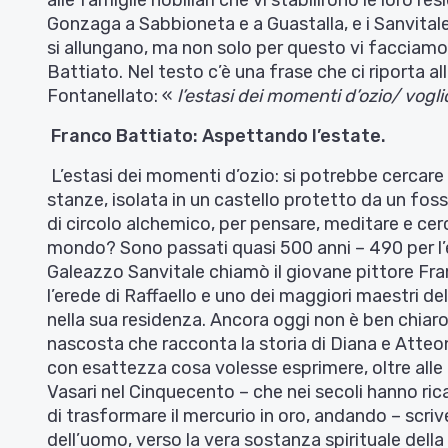
Gonzaga a Sabbioneta e a Guastalla, e i Sanvitale 
si allungano, ma non solo per questo vi facciamo
Battiato. Nel testo c’è una frase che ci riporta al
Fontanellato: «
l’estasi dei momenti d’ozio/ vogli
Franco Battiato: Aspettando l’estate.
L’estasi dei momenti d’ozio: si potrebbe cercare 
stanze, isolata in un castello protetto da un fossa
di circolo alchemico, per pensare, meditare e cerca
mondo? Sono passati quasi 500 anni – 490 per l’
Galeazzo Sanvitale chiamò il giovane pittore Fr
l’erede di Raffaello e uno dei maggiori maestri de
nella sua residenza. Ancora oggi non è ben chiaro
nascosta che racconta la storia di Diana e Atteo
con esattezza cosa volesse esprimere, oltre alle fa
Vasari nel Cinquecento – che nei secoli hanno ri
di trasformare il mercurio in oro, andando – scrive 
dell’uomo, verso la vera sostanza spirituale della