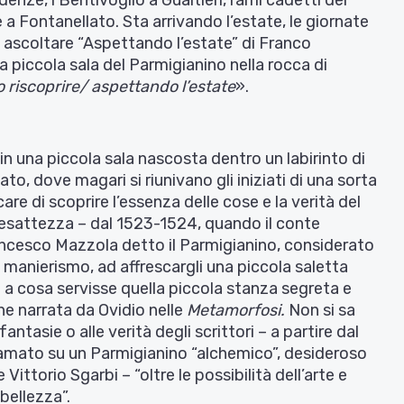
a Fontanellato. Sta arrivando l’estate, le giornate
 ascoltare “Aspettando l’estate” di Franco
la piccola sala del Parmigianino nella rocca di
o riscoprire/ aspettando l’estate
».
in una piccola sala nascosta dentro un labirinto di
to, dove magari si riunivano gli iniziati di una sorta
re di scoprire l’essenza delle cose e la verità del
esattezza – dal 1523-1524, quando il conte
ancesco Mazzola detto il Parmigianino, considerato
l manierismo, ad affrescargli una piccola saletta
 a cosa servisse quella piccola stanza segreta e
ne narrata da Ovidio nelle
Metamorfosi.
Non si sa
ntasie o alle verità degli scrittori – a partire dal
camato su un Parmigianino “alchemico”, desideroso
Vittorio Sgarbi – “oltre le possibilità dell’arte e
 bellezza”.