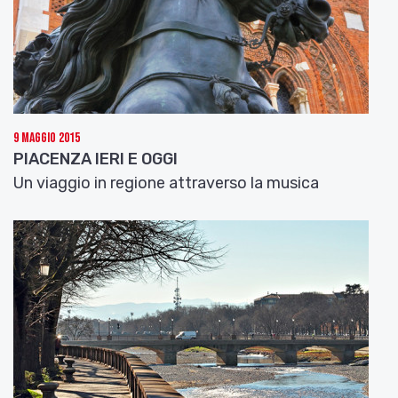
cantanti noto come «The Puppini Sisters». Nella
capitale inglese Marcella Puppini era andata a
studiare Fashion Design alla St. Martin School of
Art; poi si è iscritta al Trinity College of Music,
dove ha conosciuto le altre due «sorelle», Kate
Mullins e Rosanna Schura, quest’ultima sostituita
9 Maggio 2015
poi da Stephanie O’Brien. Dal loro ultimo album,
PIACENZA IERI E OGGI
intitolato «Hollywood», composto da cover di
Un viaggio in regione attraverso la musica
canzoni tratte da colonne sonore, ascoltiamo un
brano celebre, cantato da Marilyn Monroe nel film
del 1953 «Gli uomini preferiscono le bionde».
Parliamo, naturalmente, di
Diamonds are a girl’s
best friend
. Come forse sapete, Marilyn in questa
canzone fu «doppiata» per le note più alte dal
soprano Marni Dixon.
The Puppini Sisters: Diamonds are a girl’s best
friends
.