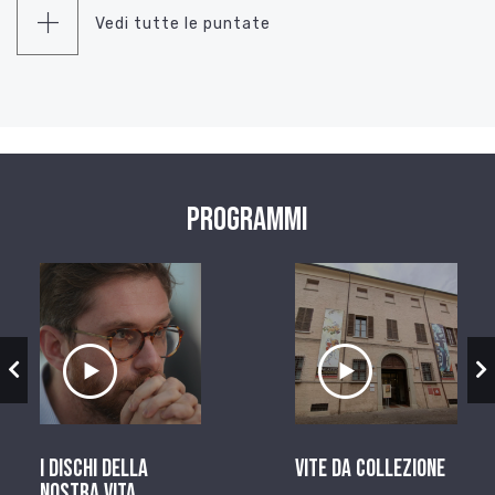
Vedi tutte le puntate
Programmi
zio
Ascolta il servizio
Ascolta il ser
I dischi della
Vite da Collezione
nostra vita