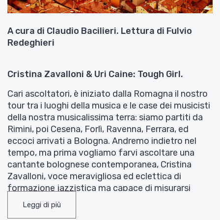
A cura di Claudio Bacilieri. Lettura di Fulvio
Redeghieri
Cristina Zavalloni & Uri Caine: Tough Girl.
Cari ascoltatori, è iniziato dalla Romagna il nostro
tour tra i luoghi della musica e le case dei musicisti
della nostra musicalissima terra: siamo partiti da
Rimini, poi Cesena, Forlì, Ravenna, Ferrara, ed
eccoci arrivati a Bologna. Andremo indietro nel
tempo, ma prima vogliamo farvi ascoltare una
cantante bolognese contemporanea, Cristina
Zavalloni, voce meravigliosa ed eclettica di
formazione jazzistica ma capace di misurarsi
anche con la classica, con il pop, con le
Leggi di più
avanguardie. Adottata da compositori come Louis