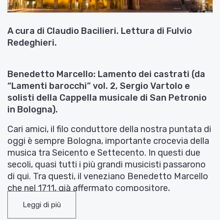
A cura di Claudio Bacilieri. Lettura di Fulvio
Redeghieri.
Benedetto Marcello: Lamento dei castrati (da
“Lamenti barocchi” vol. 2, Sergio Vartolo e
solisti della Cappella musicale di San Petronio
in Bologna).
Cari amici, il filo conduttore della nostra puntata di
oggi è sempre Bologna, importante crocevia della
musica tra Seicento e Settecento. In questi due
secoli, quasi tutti i più grandi musicisti passarono
di qui. Tra questi, il veneziano Benedetto Marcello
che nel 1711, già affermato compositore,
sottopose all’Accademia Filarmonica di Bologna la
Leggi di più
sua
Messa canonica
per Papa Clemente XI, allo