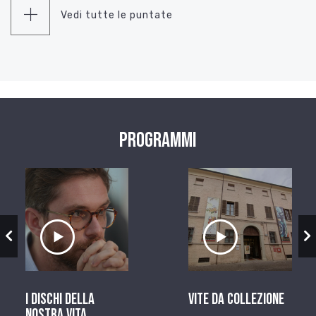
Vedi tutte le puntate
Programmi
zio
Ascolta il servizio
Ascolta il ser
I dischi della
Vite da Collezione
nostra vita