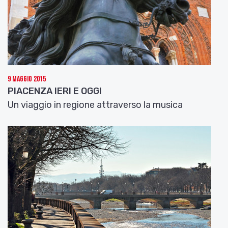
Genaux, da “Arias for Farinelli”, 2002
).
Nel 1758 divenne «accademico filarmonico» il
padre francescano Giovanni Battista Martini,
autore della prima
Storia della Musica
.
Intellettuale, compositore, insegnante tra i più
stimati dell’epoca, divenne un punto di riferimento
9 Maggio 2015
per i musicisti di tutta Europa senza mai muoversi
PIACENZA IERI E OGGI
da Bologna. Padre Martini è passato alla storia
Un viaggio in regione attraverso la musica
anche per l’«aiutino» che nel 1770 diede al
quattordicenne Mozart per fargli superare la
difficile prova d’ammissione all’Accademia. Al
Museo della Musica di Bologna si conservano, due
versioni autografate da Mozart della prova
d’esame, una sbagliata e una corretta,
evidentemente “suggerita” da padre Martini. In una
lettera del 1776 Mozart scrive al suo maestro
bolognese: « Riverisco devotamente tutti i signori
Filarmonici: mi raccomando sia sempre nelle grazie