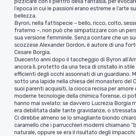
pizzicare con il plettro della fantasia, per evocar
l’epoca in cui le passioni erano estreme e l’arte sub
bellezza.
Byron, nella fattispecie – bello, ricco, colto, s
fraterno –, non può che simpatizzare con un per
sua versione femminile. Senza contare che un su
scozzese Alexander Gordon, è autore di una fortun
Cesare Borgia.
Duecento anni dopo il taccheggio di Byron all’Amb
ancora lì, protetto da una teca di cristallo in stil
efficienti degli occhi assonnati di un guardiano. M
sotto una lapide nella chiesa del monastero del 
suoi parenti acquisiti, la ciocca recisa per amore 
moderne tecnologie della chimica forense, ci pot
hanno mai svelato: se davvero Lucrezia Borgia m
era debilitata dalle tante gravidanze, o stressata d
Ci direbbe almeno se lo smagliante biondo chiaro 
caramello che i parrucchieri moderni chiamano “
naturale, oppure se era il risultato degli impacchi