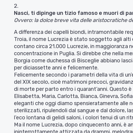
2.
Nasci, ti dipinge un tizio famoso e muori di pa
Ovvero: la dolce breve vita delle aristocratiche 
A differenza dei capelli biondi, intramontabile req
Troia, il nome Lucrezia è stato soggetto agli alti
contano circa 21.000 Lucrezie, in maggioranza 
concentrazione in Puglia. Si direbbe che nella mem
Borgia come duchessa di Bisceglie abbiano lascia
per diciassette anni e felicemente.
Felicemente secondo i parametri della vita di un’
del XIX secolo, cioè matrimoni precoci, gravidanze 
di morte per parto entro i quarant’anni. Questo è 
Elisabetta, Maria, Carlotta, Bianca, Ginevra, Sofia
eleganti che oggi diamo spensieratamente alle nos
sterilizzati, ripulendoli dal sangue e dal dolore, 
l’eco lontana di gelidi saloni, i colori tenui di un r
Ma il nome Lucrezia, dopo cinquecento anni, è an
ininterrottamente attizzata da drammi, melodra