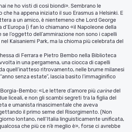
ai ne ho visti di così biondi». Sembrano le
o che ha appena iniziato il suo Erasmus a Helsinki. E
 lettera a un amico, è nientemeno che Lord George
 d’Europa (i fan lo chiamano «il Napoleone della
 se l’oggetto dell’ammirazione non sono i capelli
a nel Kaisaniemi Park, ma la chioma più celebrata del
hessa di Ferrara e Pietro Bembo nella Biblioteca
volta in una pergamena, una ciocca di capelli
da quell’inatteso ritrovamento, nelle brume milanesi
anno senza estate”, lascia basito l’immaginifico
a Borgia-Bembo: «Le lettere d’amore più
carine
del
 liceali, e non gli scambi segreti tra la figlia del
poeta e umanista rinascimentale che aveva
a, gettando il primo seme del Risorgimento. (Non
rno lontano, nell’Italia linguisticamente unificata,
alcosa che più ce n’è meglio è», forse ci avrebbe