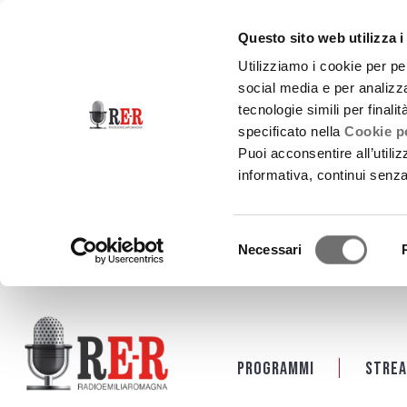
Questo sito web utilizza i
Utilizziamo i cookie per pe
social media e per analizza
tecnologie simili per finali
specificato nella
Cookie po
Puoi acconsentire all’utili
informativa, continui senz
Selezione
Necessari
del
consenso
Salta al contenuto principale
Programmi
Strea