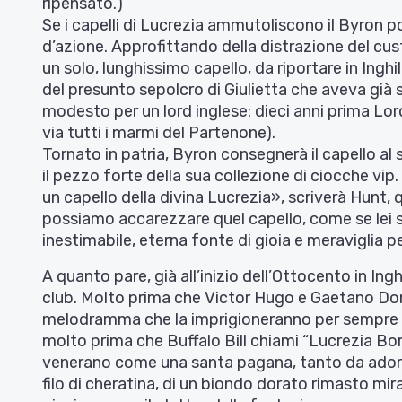
ripensato.)
Se i capelli di Lucrezia ammutoliscono il Byron 
d’azione. Approfittando della distrazione del cust
un solo, lunghissimo capello, da riportare in Ing
del presunto sepolcro di Giulietta che aveva gi
modesto per un lord inglese: dieci anni prima Lord
via tutti i marmi del Partenone).
Tornato in patria, Byron consegnerà il capello al
il pezzo forte della sua collezione di ciocche vi
un capello della divina Lucrezia», scriverà Hunt,
possiamo accarezzare quel capello, come se lei s
inestimabile, eterna fonte di gioia e meraviglia pe
A quanto pare, già all’inizio dell’Ottocento in Ingh
club. Molto prima che Victor Hugo e Gaetano Doni
melodramma che la imprigioneranno per sempre ne
molto prima che Buffalo Bill chiami “Lucrezia Borgi
venerano come una santa pagana, tanto da adorar
filo di cheratina, di un biondo dorato rimasto m