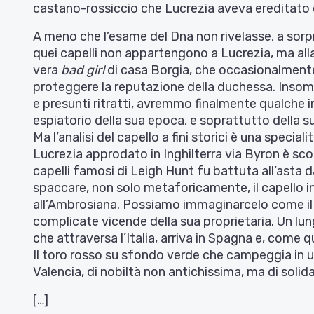
castano-rossiccio che Lucrezia aveva ereditato
A meno che l’esame del Dna non rivelasse, a sorp
quei capelli non appartengono a Lucrezia, ma al
vera
bad girl
di casa Borgia, che occasionalmente
proteggere la reputazione della duchessa. Insom
e presunti ritratti, avremmo finalmente qualche i
espiatorio della sua epoca, e soprattutto della s
Ma l’analisi del capello a fini storici è una specia
Lucrezia approdato in Inghilterra via Byron è sco
capelli famosi di Leigh Hunt fu battuta all’asta 
spaccare, non solo metaforicamente, il capello i
all’Ambrosiana. Possiamo immaginarcelo come il n
complicate vicende della sua proprietaria. Un lun
che attraversa l’Italia, arriva in Spagna e, come 
Il toro rosso su sfondo verde che campeggia in un
Valencia, di nobiltà non antichissima, ma di solida
[…]