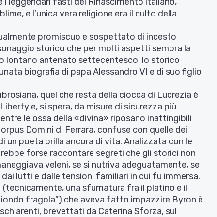
e i leggendari fasti del Rinascimento italiano,
lime, e l’unica vera religione era il culto della
essualmente promiscuo e sospettato di incesto
sonaggio storico che per molti aspetti sembra la
o lontano antenato settecentesco, lo storico
ata biografia di papa Alessandro VI e di suo figlio
rosiana, quel che resta della ciocca di Lucrezia è
e Liberty e, si spera, da misure di sicurezza più
entre le ossa della «divina» riposano inattingibili
Corpus Domini di Ferrara, confuse con quelle dei
di un poeta brilla ancora di vita. Analizzata con le
rebbe forse raccontare segreti che gli storici non
aneggiava veleni, se si nutriva adeguatamente, se
ai lutti e dalle tensioni familiari in cui fu immersa.
(tecnicamente, una sfumatura fra il platino e il
biondo fragola”) che aveva fatto impazzire Byron è
 schiarenti, brevettati da Caterina Sforza, sul