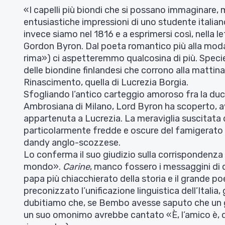
«I capelli più biondi che si possano immaginare, m
entusiastiche impressioni di uno studente italian
invece siamo nel 1816 e a esprimersi così, nella
Gordon Byron. Dal poeta romantico più alla moda
rima») ci aspetteremmo qualcosina di più. Specie
delle biondine finlandesi che corrono alla mattin
Rinascimento, quella di Lucrezia Borgia.
Sfogliando l’antico carteggio amoroso fra la duc
Ambrosiana di Milano, Lord Byron ha scoperto, av
appartenuta a Lucrezia. La meraviglia suscitata 
particolarmente fredde e oscure del famigerato “
dandy anglo-scozzese.
Lo conferma il suo giudizio sulla corrispondenz
mondo».
Carine
, manco fossero i messaggini di due
papa più chiacchierato della storia e il grande 
preconizzato l’unificazione linguistica dell’Itali
dubitiamo che, se Bembo avesse saputo che un gio
un suo omonimo avrebbe cantato «È, l’amico è, qu