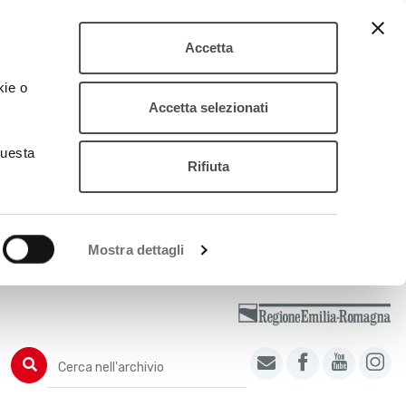
Accetta
kie o
Accetta selezionati
questa
Rifiuta
Mostra dettagli
Cerca nell'archivio
Cerca