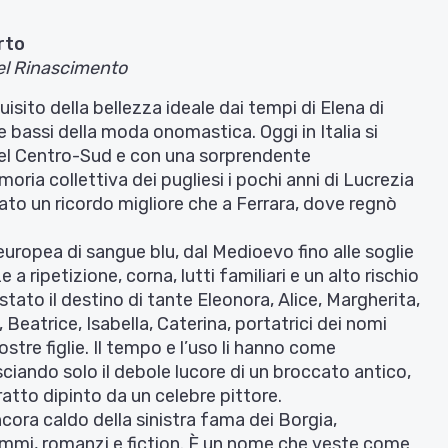
rto
del Rinascimento
uisito della bellezza ideale dai tempi di Elena di
 e bassi della moda onomastica. Oggi in Italia si
nel Centro-Sud e con una sorprendente
oria collettiva dei pugliesi i pochi anni di Lucrezia
to un ricordo migliore che a Ferrara, dove regnò
europea di sangue blu, dal Medioevo fino alle soglie
a ripetizione, corna, lutti familiari e un alto rischio
stato il destino di tante Eleonora, Alice, Margherita,
, Beatrice, Isabella, Caterina, portatrici dei nomi
tre figlie. Il tempo e l’uso li hanno come
lasciando solo il debole lucore di un broccato antico,
itratto dipinto da un celebre pittore.
cora caldo della sinistra fama dei Borgia,
mmi, romanzi e fiction. È un nome che veste come