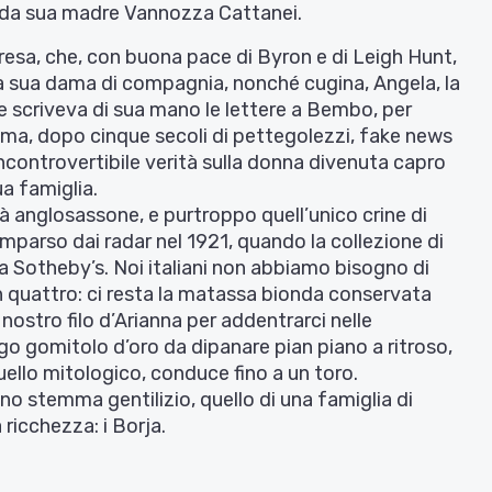
 da sua madre Vannozza Cattanei.
resa, che, con buona pace di Byron e di Leigh Hunt,
la sua dama di compagnia, nonché cugina, Angela, la
 scriveva di sua mano le lettere a Bembo, per
ma, dopo cinque secoli di pettegolezzi, fake news
ncontrovertibile verità sulla donna divenuta capro
ua famiglia.
lità anglosassone, e purtroppo quell’unico crine di
mparso dai radar nel 1921, quando la collezione di
da Sotheby’s. Noi italiani non abbiamo bisogno di
n quattro: ci resta la matassa bionda conservata
ostro filo d’Arianna per addentrarci nelle
go gomitolo d’oro da dipanare pian piano a ritroso,
quello mitologico, conduce fino a un toro.
o stemma gentilizio, quello di una famiglia di
 ricchezza: i Borja.