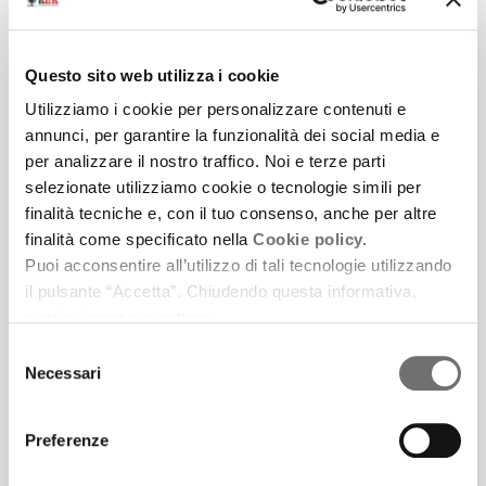
Questo sito web utilizza i cookie
Utilizziamo i cookie per personalizzare contenuti e
annunci, per garantire la funzionalità dei social media e
per analizzare il nostro traffico. Noi e terze parti
11 Aprile 2015
selezionate utilizziamo cookie o tecnologie simili per
VERSO MODENA
finalità tecniche e, con il tuo consenso, anche per altre
Un viaggio in regione attraverso la musica
finalità come specificato nella
Cookie policy.
Puoi acconsentire all’utilizzo di tali tecnologie utilizzando
il pulsante “Accetta”. Chiudendo questa informativa,
continui senza accettare.
Selezione
Necessari
del
consenso
Preferenze