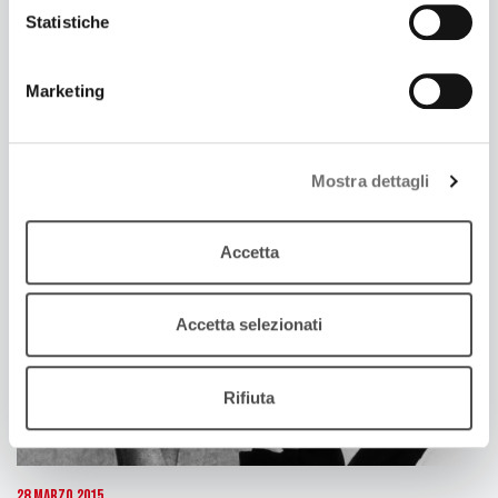
Statistiche
4 Aprile 2015
Marketing
BOLOGNA, LE CASE DEI MUSICISTI
Un viaggio in regione attraverso la musica
Mostra dettagli
Accetta
Accetta selezionati
Rifiuta
28 Marzo 2015