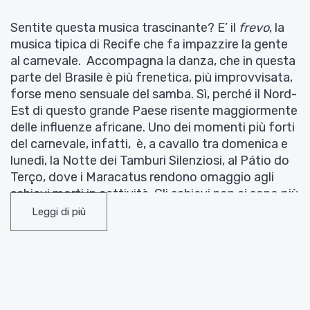
Sentite questa musica trascinante? E’ il
frevo
, la
musica tipica di Recife che fa impazzire la gente
al carnevale. Accompagna la danza, che in questa
parte del Brasile è più frenetica, più improvvisata,
forse meno sensuale del samba. Sì, perché il Nord-
Est di questo grande Paese risente maggiormente
delle influenze africane. Uno dei momenti più forti
del carnevale, infatti, è, a cavallo tra domenica e
lunedì,
la Notte
dei Tamburi Silenziosi, al Pátio do
Terço, dove i Maracatus rendono omaggio agli
schiavi morti in cattività. Gli schiavi non ci sono più
ma resistono la povertà, la siccità del
sertão,
il
Leggi di più
vivere tra la realtà e la fantasia, tra il certo e
l’incerto. Il turismo sessuale è una piaga di questo
posto che si allunga con tropicale indolenza sulle
spiagge lunghissime, infinite, amate dai turisti
europei e americani. Si dimentica tutto col
carnevale, uno dei più belli del Brasile. I problemi