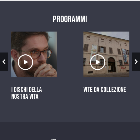
Programmi
zio
Ascolta il servizio
Ascolta il ser
I dischi della
Vite da Collezione
nostra vita