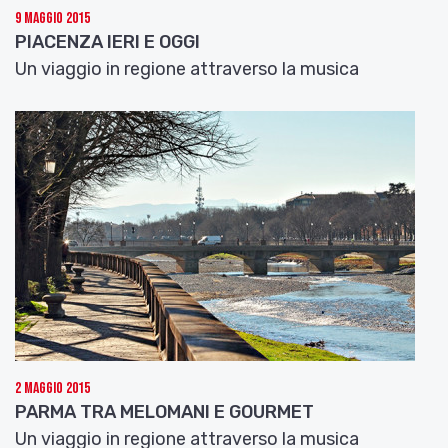
9 Maggio 2015
dell’Umanità.
PIACENZA IERI E OGGI
Ma diamo la parola a Vera Priori dell’Associazione
Un viaggio in regione attraverso la musica
Emilia Romagna del Nord-Est, l’ultima costituita
delle 12 associazioni di emiliano-romagnoli in
Brasile. Vera ci racconta la città di Recife, a partire
dalla storia della sua famiglia, originaria di Budrio,
un paese in provincia di Bologna.
Intervista a Vera Priori.
2 Maggio 2015
PARMA TRA MELOMANI E GOURMET
Un viaggio in regione attraverso la musica