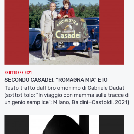
Della Musa
Sempre di notte,
quando viene,
viene
per mano la luna
si liscia le piume
invola il tempo
28 Ottobre 2021
e io che combatto.
SECONDO CASADEI, “ROMAGNA MIA” E IO
Sempre di notte,
Testo tratto dal libro omonimo di Gabriele Dadati
quando danza,
(sottotitolo: “In viaggio con mamma sulle tracce di
un genio semplice”; Milano, Baldini+Castoldi, 2021)
danza
ai bordi del sonno
perché aldilà
aldilà del sempre capire