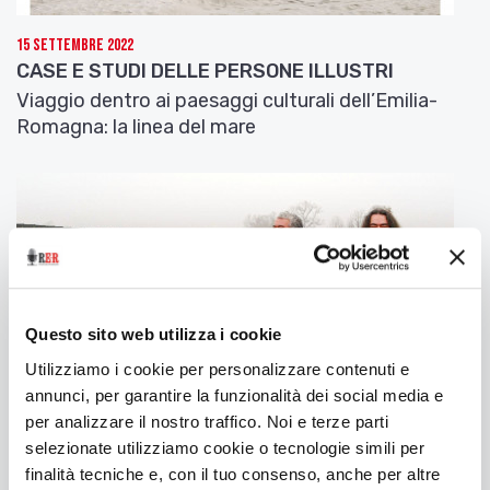
se l’è bevuta il vento
nel tepore estivo
15 Settembre 2022
se l’è prosciugata il raggio
CASE E STUDI DELLE PERSONE ILLUSTRI
sopra uno stelo gonfio di tempesta
Viaggio dentro ai paesaggi culturali dell’Emilia-
non c’è un solo solco
Romagna: la linea del mare
di disperazione in me.
Fruga pure
oltre gli occhi invano.
Se il poeta muore suicida
io oggi sono solo viva.
——————————————————
——————————————————
Questo sito web utilizza i cookie
Nei dintorni del tempo
Utilizziamo i cookie per personalizzare contenuti e
annunci, per garantire la funzionalità dei social media e
Occhio che siede
per analizzare il nostro traffico. Noi e terze parti
sui campi
selezionate utilizziamo cookie o tecnologie simili per
negli interstizi
finalità tecniche e, con il tuo consenso, anche per altre
10 Marzo 2022