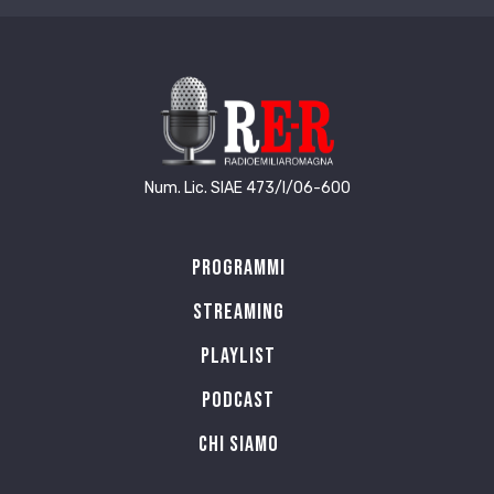
la tua voce, sottovoce, nota a nota
non intera, sillabe affettuose,
come cura interminabile
per un attimo mi sana, terapia
buona mollica per il cervello.
8 (intercapedine)
Num. Lic. SIAE 473/I/06-600
Quando mangio sola
sono sola
quando dormo sola
Programmi
sono sola
Streaming
quando sono nella casa da sola
allora salgono alle orecchie
Playlist
le tempeste sovrapposte
dei pensieri misti alle cose
PODCAST
miste alle idee
Chi siamo
miste agli appuntamenti mancati
alle scadenze incombenti