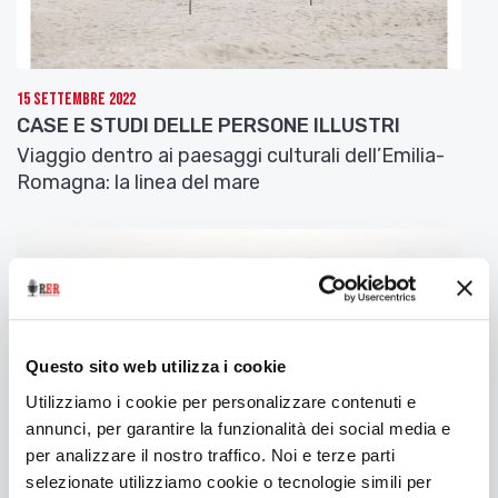
un errore, una faccenda di uomini stanchi.
Poesie per Ustica (4)
(1995)
15 Settembre 2022
Gli uccelli sono più bravi
CASE E STUDI DELLE PERSONE ILLUSTRI
a trasmettersi notizie e visioni
Viaggio dentro ai paesaggi culturali dell’Emilia-
le rondini, ad esempio, che proprio a giugno
Romagna: la linea del mare
vivono nelle traiettorie dei corpi perfetti,
ciò che è più strano,
si ammira il volo di una rondine
in una sera di giugno
ma dove eravate a quell’ora
felici nei calici degli aperitivi
senza neppure sospettare
Questo sito web utilizza i cookie
ciò che stava accadendo?
Utilizziamo i cookie per personalizzare contenuti e
annunci, per garantire la funzionalità dei social media e
Poesie per Ustica (7)
per analizzare il nostro traffico. Noi e terze parti
Ricordo soltanto nuvole
selezionate utilizziamo cookie o tecnologie simili per