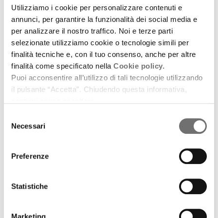
Paesaggio dell'anima
Utilizziamo i cookie per personalizzare contenuti e
Nelle sonate di Corelli la meraviglia del creato
annunci, per garantire la funzionalità dei social media e
per analizzare il nostro traffico. Noi e terze parti
24 gennaio 2015
selezionate utilizziamo cookie o tecnologie simili per
finalità tecniche e, con il tuo consenso, anche per altre
Un viaggio in regione attraverso la musica
finalità come specificato nella
Cookie policy.
download
Ascolta
Podcast
Puoi acconsentire all’utilizzo di tali tecnologie utilizzando
il pulsante “Accetta”. Chiudendo questa informativa,
continui senza accettare.
Selezione
Necessari
del
consenso
Preferenze
Statistiche
Marketing