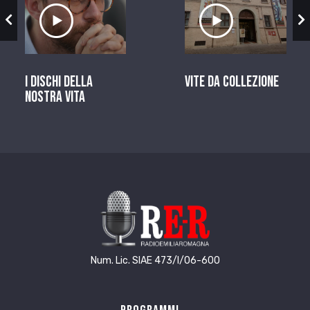
zio
Ascolta il servizio
Ascolta il ser
I dischi della
Vite da Collezione
nostra vita
Num. Lic. SIAE 473/I/06-600