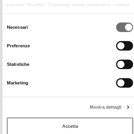
pulsante “Accetta”. Chiudendo questa informativa, continui
senza accettare.
Selezione
Necessari
del
consenso
Preferenze
Statistiche
Marketing
Paesaggio dell'anima
Lòm à mêrz (lumi di marzo)
Mostra dettagli
6 marzo 2010
Accetta
Un viaggio in regione attraverso la musica