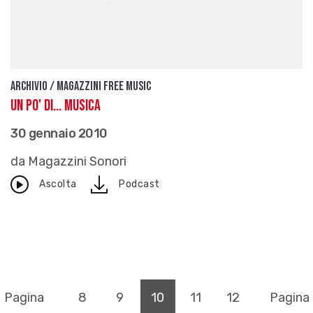
Archivio / Magazzini free music
Un po' di... musica
30 gennaio 2010
da Magazzini Sonori
download
Ascolta
Podcast
(pagina corrente)
Pagina
8
9
10
11
12
Pagina