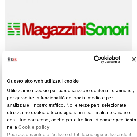
Archivio / Magazzini free music
Questo sito web utilizza i cookie
Un po' di... musica
Utilizziamo i cookie per personalizzare contenuti e annunci,
20 marzo 2010
per garantire la funzionalità dei social media e per
analizzare il nostro traffico. Noi e terze parti selezionate
da Magazzini Sonori
utilizziamo cookie o tecnologie simili per finalità tecniche e,
download
con il tuo consenso, anche per altre finalità come specificato
Ascolta
Podcast
nella
Cookie policy.
Puoi acconsentire all’utilizzo di tali tecnologie utilizzando il