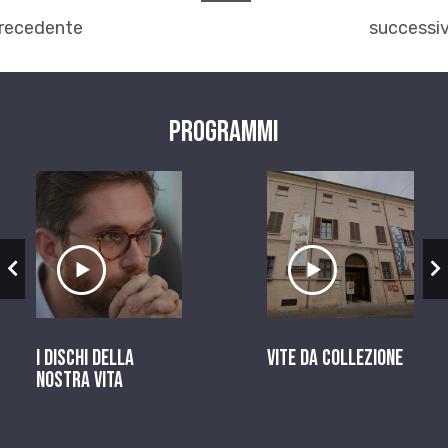
recedente
successi
Programmi
zio
Ascolta il servizio
Ascolta il ser
I dischi della
Vite da Collezione
nostra vita