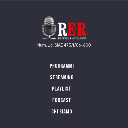
Sei sempre là che con mio padre danzi.
Indietro. Avanti. Sopra il brutto e il bello.
Ridente. Quando sdentata avanti!
a ritemprare la lama il martello.
—————
Num. Lic. SIAE 473/I/06-600
Ad sêra pr’al paêš desèrt
Programmi
Dop mangiâ i’ho caminâ pr’al
Streaming
paêš desèrt. I n’ú mía incuntrâ
un’ànma vîva. Gnan un gàt
Playlist
in mèš al cà ad sàs o drê la via.
PODCAST
Agli anme môrte s’i vöi túte
i gl’arcàt. A tacâr da la Gèma scûra
Chi siamo
pàlida paurûsa cûn la su vèsta nigra
nigra e la crûna in mèš ai dî