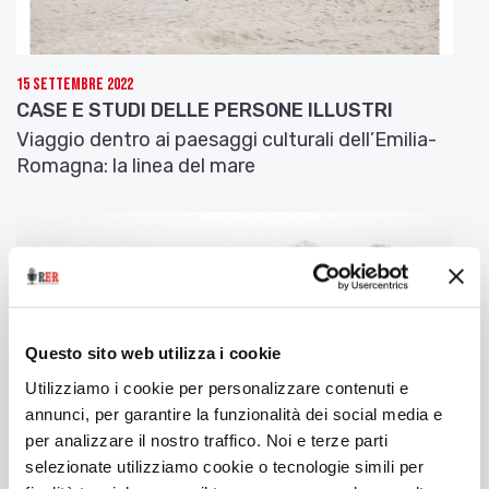
——————————-
15 Settembre 2022
PAESI SUOI
CASE E STUDI DELLE PERSONE ILLUSTRI
Viaggio dentro ai paesaggi culturali dell’Emilia-
I guerrieri macedoni
Romagna: la linea del mare
Io li ho visti i guerrieri macedoni.
Giovani magri senza un filo di grasso
facce fiere e a loro modo aperte
con sguardo lucido e professionale
mentre ti parlano di motoseghe
di boschi di prezzi e contratti fatti.
Questo sito web utilizza i cookie
«In otto centotrenta in un giorno»
Utilizziamo i cookie per personalizzare contenuti e
e son metri cubi di querce e di faggi
annunci, per garantire la funzionalità dei social media e
tagliati spostati ammucchiati
per analizzare il nostro traffico. Noi e terze parti
«smacchiati» dicono loro e senza ironia.
selezionate utilizziamo cookie o tecnologie simili per
Intaccano i denti nell’italiano