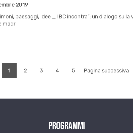
cembre 2019
imoni, paesaggi, idee _ IBC incontra”: un dialogo sulla v
e madri
(pagina corrente)
1
2
3
4
5
Pagina successiva
Programmi