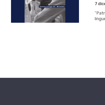
7 di
“Patr
lingu