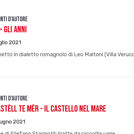
nti d'autore
 - Gli anni
glio 2021
tto in dialetto romagnolo di Leo Maltoni (Villa Verucc
nti d'autore
astèll te mèr - Il castello nel mare
iugno 2021
e di Stefano Stargiotti tratte da raccolte varie