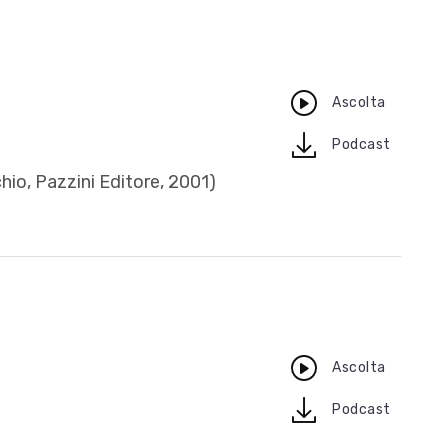
Ascolta
download
Podcast
hio, Pazzini Editore, 2001)
Ascolta
download
Podcast