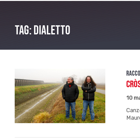
Tag: dialetto
Racco
Cròs
10 m
Canzo
Mauro