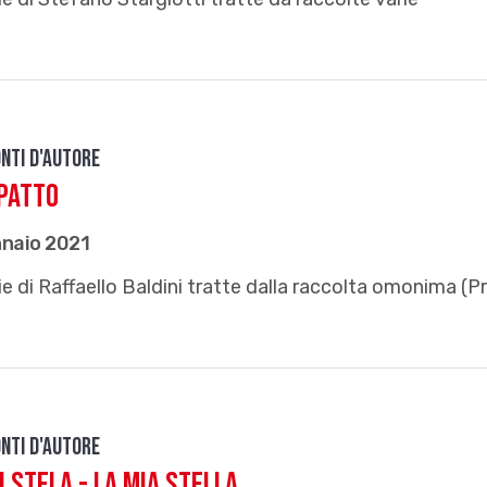
nti d'autore
patto
nnaio 2021
e di Raffaello Baldini tratte dalla raccolta omonima (P
nti d'autore
i stela - La mia stella