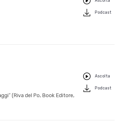
Ascolta
download
Podcast
Ascolta
download
Podcast
aggi” (Riva del Po, Book Editore,