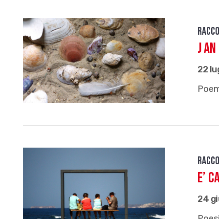
Racco
J an
22 lu
Poeme
Racco
E’ c
24 g
Poesi