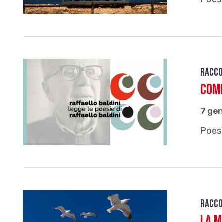
Racco
Com
7 ge
Poesi
Racco
La m