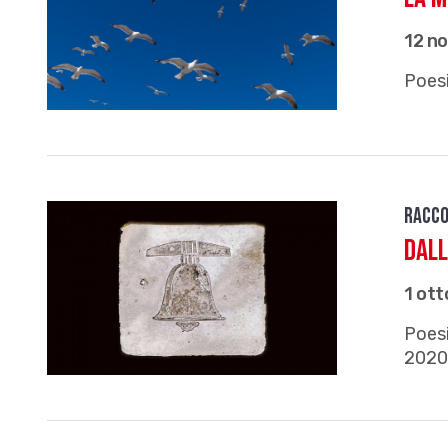
12 n
Poesi
Racco
Dall
1 ot
Poesi
2020