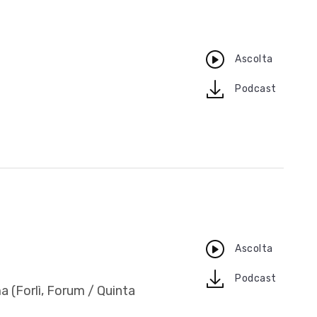
Ascolta
download
Podcast
Ascolta
download
Podcast
a (Forlì, Forum / Quinta