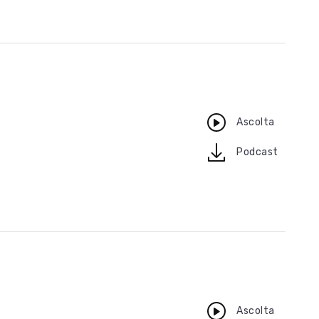
Ascolta
download
Podcast
Ascolta