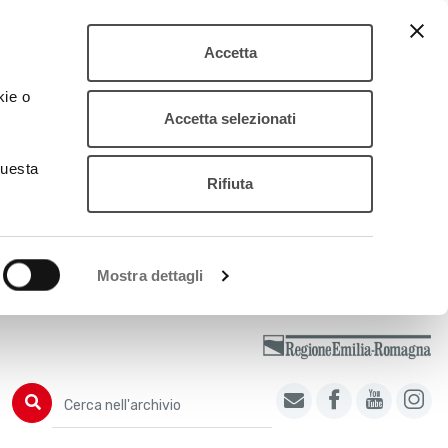
Accetta
kie o
Accetta selezionati
questa
Rifiuta
Mostra dettagli
Cerca nell'archivio
Cerca