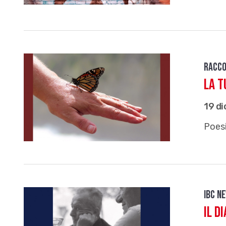
Racco
La t
19 d
Poesi
IBC n
Il d