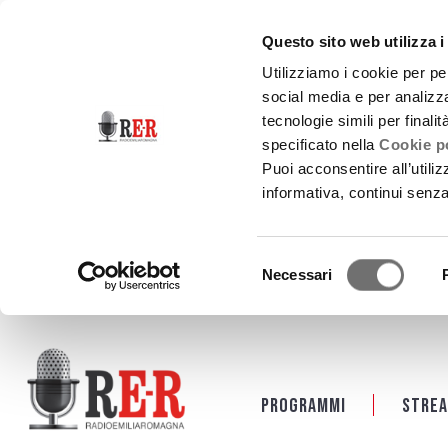
Questo sito web utilizza i
Utilizziamo i cookie per pe
social media e per analizza
tecnologie simili per finali
specificato nella
Cookie po
Puoi acconsentire all’utili
informativa, continui senz
Selezione
Necessari
del
consenso
Salta al contenuto principale
Programmi
Strea