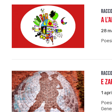
Racco
A l’
28 m
Poesi
Racco
E za
1 apr
Poesi
Gene