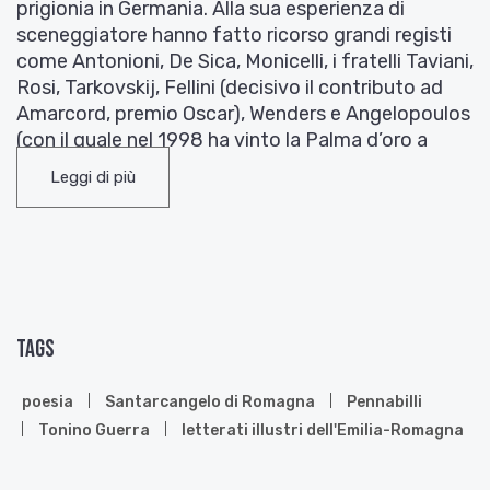
prigionia in Germania. Alla sua esperienza di
sceneggiatore hanno fatto ricorso grandi registi
come Antonioni, De Sica, Monicelli, i fratelli Taviani,
Rosi, Tarkovskij, Fellini (decisivo il contributo ad
Amarcord, premio Oscar), Wenders e Angelopoulos
(con il quale nel 1998 ha vinto la Palma d’oro a
Cannes).
Leggi di più
Un vecchio di novant’anni che vive in solitudine sui
monti ed esce solo di notte. Una ragazza morta
per una delusione d’amore a soli quindici anni. Un
romito analfabeta che cura l’indifferenza e un
bambino, illuso da un ingrandimento fotografico,
che cerca il padre morto. Il mondo poetico di
Tags
Tonino Guerra è popolato di persone e di ricordi,
ma anche di vecchie campagne con i pioppi
poesia
Santarcangelo di Romagna
Pennabilli
piegati dal vento, di vele bianche e di luci notturne
Tonino Guerra
letterati illustri dell'Emilia-Romagna
sull’Adriatico e del rumore di un’antica, misteriosa
processione. Le parole e i ricordi sono la trama e