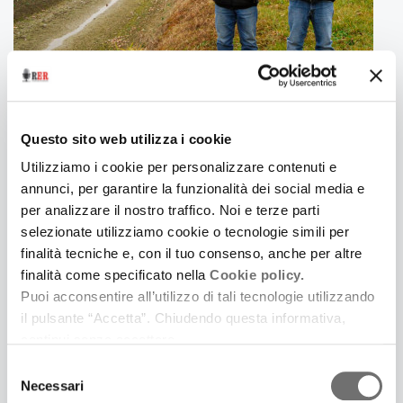
Bisognava aspettare l’estate per avere le strade
asciutte e allora, pestando il pantano,
sbriciolandolo minutamente, cominciava a
comparire la polvere.
10 Marzo 2022
Sempre più leggera fino a quando il vento la
CRÒSTEL - CROSTOLO
Questo sito web utilizza i cookie
portava in giro per le case, sui mobili, sui vestiti di
Canzoni in dialetto reggiano di Leonardo e
chi arrivava o partiva, sulle siepi e sulla campagna
Utilizziamo i cookie per personalizzare contenuti e
Riccardo Sgavetti (con la partecipazione di Mauro
attorno.
annunci, per garantire la funzionalità dei social media e
Bertozzi; Rubiera, Esagono Dischi, 2021)
per analizzare il nostro traffico. Noi e terze parti
Allora c’erano una ventina di giorni di caldo
selezionate utilizziamo cookie o tecnologie simili per
infuocato con la gente che respirava polvere e
finalità tecniche e, con il tuo consenso, anche per altre
sole.
finalità come specificato nella
Cookie policy.
Puoi acconsentire all’utilizzo di tali tecnologie utilizzando
FOTOGRAFIA
il pulsante “Accetta”. Chiudendo questa informativa,
Da due o tre mesi ha paura di me.
continui senza accettare.
Selezione
Abita al di là della strada. E successo da quando è
Necessari
del
morto suo padre. Un giorno viene la madre che