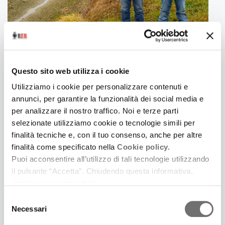
guardiamo in faccia prima di rispon­
dere e poi lo
facciamo insieme, ci siamo capiti,
Ruby dice
no,
e
io si. Cazzo! Così il ragazzino
sta a fissarci,
insomma ne avete o non ne avete?
E io ribadisco il
mio sì e Ruby il suo no, allora
alzo la voce, Ruby
10 Marzo 2022
non fare la palla! Se ne va
bestemmiando a
CRÒSTEL - CROSTOLO
Questo sito web utilizza i cookie
prenderlo, io strizzo l’occhio al
ragazzino, così si
Canzoni in dialetto reggiano di Leonardo e
Utilizziamo i cookie per personalizzare contenuti e
fa.
Riccardo Sgavetti (con la partecipazione di Mauro
annunci, per garantire la funzionalità dei social media e
Bertozzi; Rubiera, Esagono Dischi, 2021)
per analizzare il nostro traffico. Noi e terze parti
selezionate utilizziamo cookie o tecnologie simili per
finalità tecniche e, con il tuo consenso, anche per altre
finalità come specificato nella
Cookie policy.
Puoi acconsentire all’utilizzo di tali tecnologie utilizzando
il pulsante “Accetta”. Chiudendo questa informativa,
continui senza accettare.
Selezione
Necessari
del
consenso