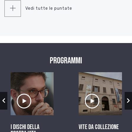
Vedi tutte le puntate
Programmi
zio
Ascolta il servizio
Ascolta il ser
I dischi della
Vite da Collezione