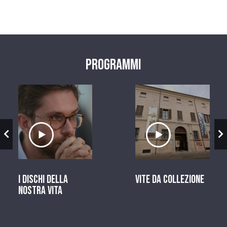
Programmi
zio
Ascolta il servizio
Ascolta il ser
I dischi della
Vite da Collezione
nostra vita