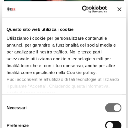
Questo sito web utilizza i cookie
Utilizziamo i cookie per personalizzare contenuti e
annunci, per garantire la funzionalità dei social media e
per analizzare il nostro traffico. Noi e terze parti
Eventi
selezionate utilizziamo cookie o tecnologie simili per
Le Giornate Tondelli
finalità tecniche e, con il tuo consenso, anche per altre
finalità come specificato nella
Cookie policy.
16 dicembre 2011
Puoi acconsentire all’utilizzo di tali tecnologie utilizzando
il pulsante “Accetta”. Chiudendo questa informativa,
Correggio celebra il “suo” scrittore a vent’anni dalla
continui senza accettare.
morte, dal 16 al 18 dicembre
Selezione
download
Ascolta
Podcast
Necessari
del
consenso
Preferenze