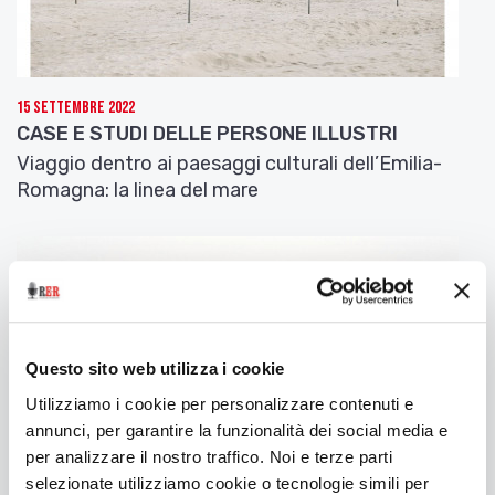
vérs e’ dè
e al fa dal żirovaghi, di richèm
ch’l’è un spetècal.
Dispitàuṣi!
15 Settembre 2022
Quand t’sté sò de lèt
CASE E STUDI DELLE PERSONE ILLUSTRI
e t’zìrch un fòj
Viaggio dentro ai paesaggi culturali dell’Emilia-
una pènna,
Romagna: la linea del mare
al sparés!
Le poesie più belle
. Incastrate / negli angoli della
memoria / le poesie più belle, / si affacciano /
verso il giorno / e fanno delle giravolte, dei ricami /
che è uno spettacolo. // Dispettose! // Quando ti
alzi dal letto / cerchi un foglio / una penna, /
Questo sito web utilizza i cookie
spariscono!
Utilizziamo i cookie per personalizzare contenuti e
——————————————-
annunci, per garantire la funzionalità dei social media e
per analizzare il nostro traffico. Noi e terze parti
Stavólta a vàgh!
selezionate utilizziamo cookie o tecnologie simili per