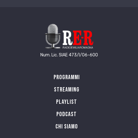
cumè quand che i tu fiùl, pèna néd,
i piànz per la pràima vólta.
Silenzio
. C’è il silenzio delle cose dette / che è
aspro come la nespola ancora acerba. // C’è il
silenzio delle cose non dette / che scava i solchi
del rimorso / come un tarlo che lavora senza
sosta, dentro. // C’è il silenzio chiacchierato / che
Num. Lic. SIAE 473/I/06-600
si strozza con le parole urlate. // C’è il silenzio che
ti fa paura / che ti prende all’improvviso e ti lascia
Programmi
senza fiato. // C’è il silenzio rotto di meraviglia /
che ti fa scoppiare di gioia / come quando i tuoi
Streaming
figli, appena nati, / piangono per la prima volta.
Playlist
PODCAST
Chi siamo