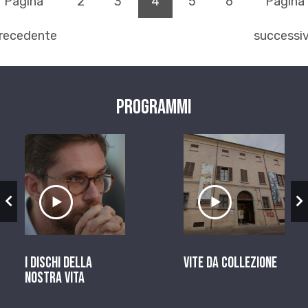
(pagina corrente)
Pagina
2
3
4
5
6
Pagina
recedente
successi
Programmi
zio
Ascolta il servizio
Ascolta il ser
I dischi della
Vite da Collezione
nostra vita