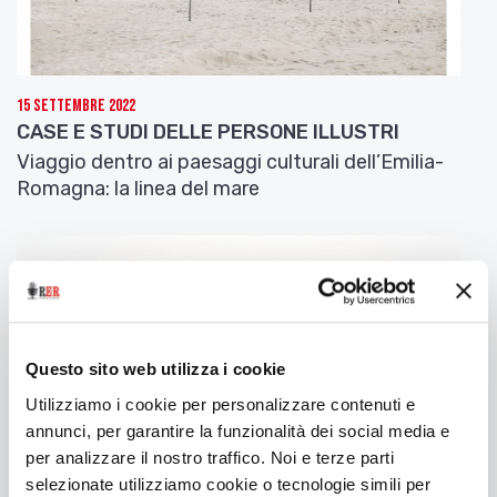
L’as cavé la pirocca e la dintira
E cul d’caveccia e i gumisell dal tett
Ch’la pareva un cadaver ch’e’ rispira.
Za! L’è d’la squacciarela e d’che traplett
15 Settembre 2022
CASE E STUDI DELLE PERSONE ILLUSTRI
Ch’e’ va in piligrinagg cun la bandira,
Mo una sera, in camisa, la m’ha dett
Viaggio dentro ai paesaggi culturali dell’Emilia-
«Vieni al mio seno e abbraccia la tua Alvira».
Romagna: la linea del mare
Mè um caschè adoss e’ mond da la paura
E par scavemla cun abilité
Ai dess «L’è proibito par natura,
Parchè da ragazzolo i m’ha castré».
E lì la fa: «Povara criatura
Questo sito web utilizza i cookie
Ti compatisso…» e l’am dasè cumiè!
Utilizziamo i cookie per personalizzare contenuti e
Il cameriere disoccupato
annunci, per garantire la funzionalità dei social media e
La mia padrona prima d’andare a letto / si levò la
per analizzare il nostro traffico. Noi e terze parti
parrucca e la dentiera, / il culo di capecchio e i
selezionate utilizziamo cookie o tecnologie simili per